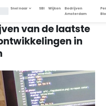
Snel naar
SBI
Wijken
Bedrijven
Pe
Amsterdam
Bl
jven van de laatste
ontwikkelingen in
n