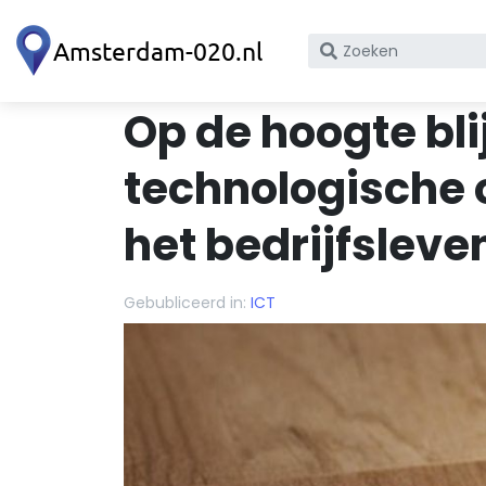
Zoek
op
bedrijfsnaam
Op de hoogte bli
of
KvK
technologische 
nummer
het bedrijfsleve
Gebubliceerd in:
ICT