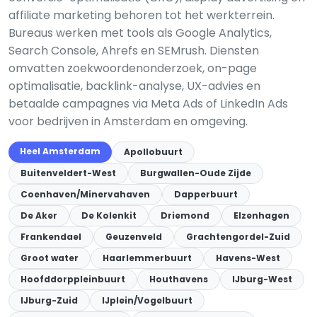
affiliate marketing behoren tot het werkterrein.
Bureaus werken met tools als Google Analytics,
Search Console, Ahrefs en SEMrush. Diensten
omvatten zoekwoordenonderzoek, on-page
optimalisatie, backlink-analyse, UX-advies en
betaalde campagnes via Meta Ads of LinkedIn Ads
voor bedrijven in Amsterdam en omgeving.
Heel Amsterdam
Apollobuurt
Buitenveldert-West
Burgwallen-Oude Zijde
Coenhaven/Minervahaven
Dapperbuurt
De Aker
De Kolenkit
Driemond
Elzenhagen
Frankendael
Geuzenveld
Grachtengordel-Zuid
Groot water
Haarlemmerbuurt
Havens-West
Hoofddorppleinbuurt
Houthavens
IJburg-West
IJburg-Zuid
IJplein/Vogelbuurt