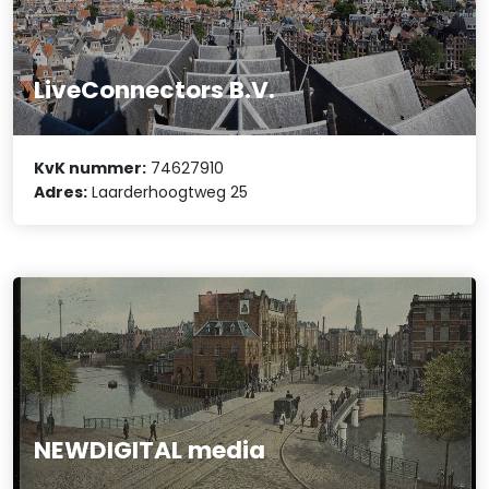
LiveConnectors B.V.
KvK nummer:
74627910
Adres:
Laarderhoogtweg 25
NEWDIGITAL media