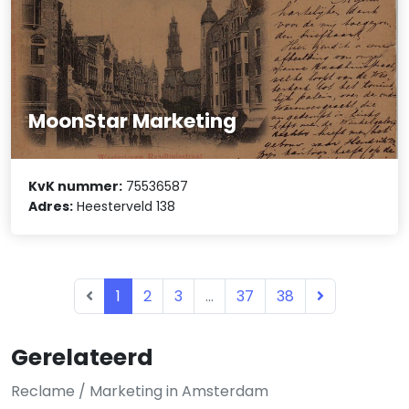
MoonStar Marketing
KvK nummer:
75536587
Adres:
Heesterveld 138
1
2
3
...
37
38
Gerelateerd
Reclame / Marketing in Amsterdam