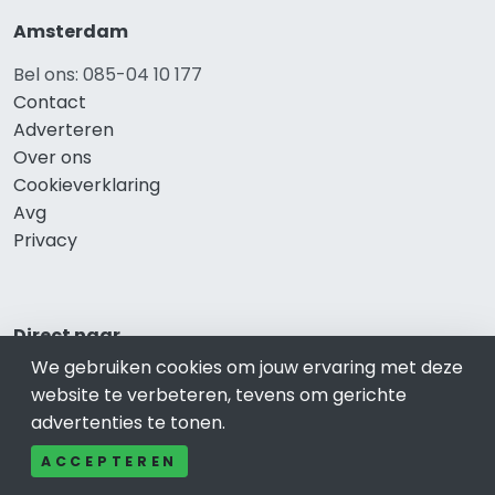
Amsterdam
Bel ons: 085-04 10 177
Contact
Adverteren
Over ons
Cookieverklaring
Avg
Privacy
Direct naar
We gebruiken cookies om jouw ervaring met deze
Rijscholen Amsterdam
website te verbeteren, tevens om gerichte
Fietswinkels Amsterdam
advertenties te tonen.
Taxi Amsterdam
Kapper Amsterdam
ACCEPTEREN
Gezondheid Amsterdam