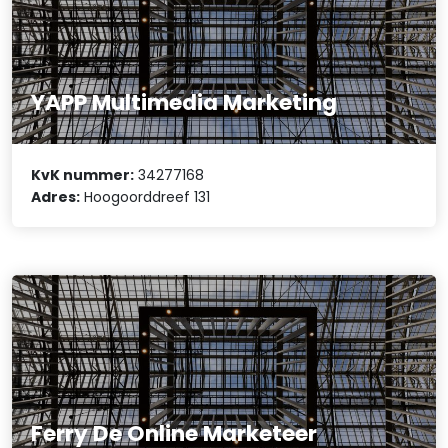
YAPP Multimedia Marketing
KvK nummer:
34277168
Adres:
Hoogoorddreef 131
Ferry De Online Marketeer