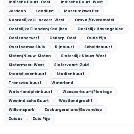
Indische Buurt-Oost
Indische Buurt-West
Jordaan
Landlust
Museumkwartier
Noordelijke IJ-oevers-West
Omval/Overamstel
Oostelijke Eilanden/Kadijken
Oostelijk Havengebied
Oostzanerwerf
Osdorp-Oost
Oude Pijp
Overtoomse Sluis
Rijnbuurt
Scheldebuurt
Sloten/Nieuw-Sloten
Sloterdijk Nieuw-West
Slotermeer-West
Slotervaart-Zuid
Staatsliedenbuurt
Stadionbuurt
Transvaalbuurt
Waterland
Waterlandpleinbuurt
Weesperbuurt/Plantage
Westindische Buurt
Westlandgracht
Willemspark
Zeeburgereiland/Bovendiep
Zuidas
Zuid Pijp