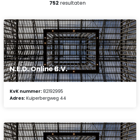
752
resultaten
N.E.D. Online B.V.
KvK nummer:
82192995
Adres:
Kuiperbergweg 44