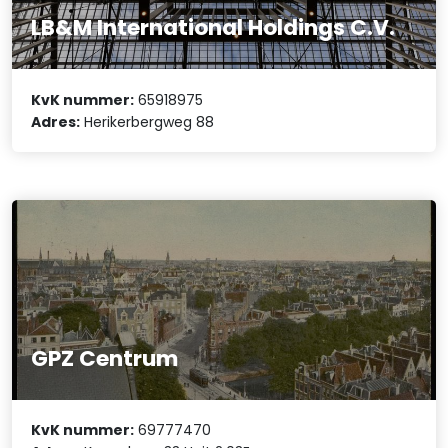
LB&M International Holdings C.V.
KvK nummer:
65918975
Adres:
Herikerbergweg 88
GPZ Centrum
KvK nummer:
69777470