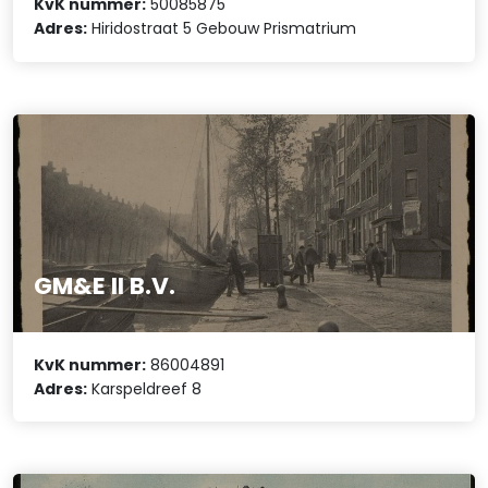
KvK nummer:
50085875
Adres:
Hiridostraat 5 Gebouw Prismatrium
GM&E II B.V.
KvK nummer:
86004891
Adres:
Karspeldreef 8