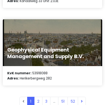
Adres:
Kanaalweg 33 Unit 2.03E
Geophysical Equipment
Management and Supply B.V.
KvK nummer:
53918088
Adres:
Herikerbergweg 282
1
2
3
...
51
52