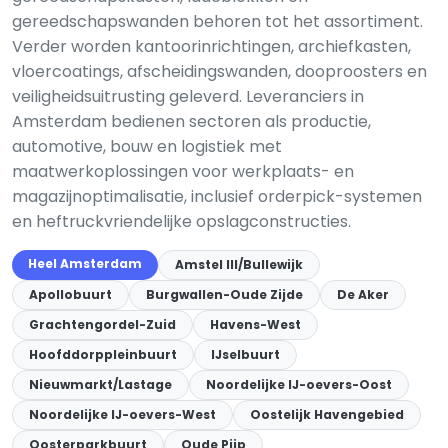
gereedschapswanden behoren tot het assortiment.
Verder worden kantoorinrichtingen, archiefkasten,
vloercoatings, afscheidingswanden, dooproosters en
veiligheidsuitrusting geleverd. Leveranciers in
Amsterdam bedienen sectoren als productie,
automotive, bouw en logistiek met
maatwerkoplossingen voor werkplaats- en
magazijnoptimalisatie, inclusief orderpick-systemen
en heftruckvriendelijke opslagconstructies.
Heel Amsterdam
Amstel III/Bullewijk
Apollobuurt
Burgwallen-Oude Zijde
De Aker
Grachtengordel-Zuid
Havens-West
Hoofddorppleinbuurt
IJselbuurt
Nieuwmarkt/Lastage
Noordelijke IJ-oevers-Oost
Noordelijke IJ-oevers-West
Oostelijk Havengebied
Oosterparkbuurt
Oude Pijp