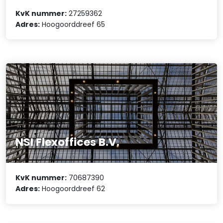
KvK nummer:
27259362
Adres:
Hoogoorddreef 65
NSI Flexoffices B.V.
KvK nummer:
70687390
Adres:
Hoogoorddreef 62