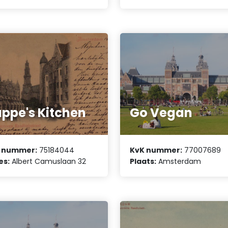
ppe's Kitchen
Go Vegan
 nummer:
75184044
KvK nummer:
77007689
es:
Albert Camuslaan 32
Plaats:
Amsterdam