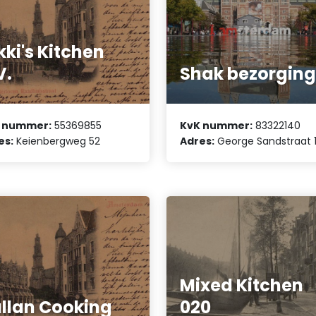
kki's Kitchen
V.
Shak bezorgin
 nummer:
55369855
KvK nummer:
83322140
es:
Keienbergweg 52
Adres:
George Sandstraat 
Mixed Kitchen
llan Cooking
020