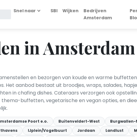
Snel naar
SBI
Wijken
Bedrijven
Pe
Amsterdam
Bl
llen in Amsterdam
menstellen en bezorgen van koude en warme buffetten vo
s. Het aanbod bestaat uit broodjes, wraps, salades, hapjes
en in chafing dishes. Cateraars verzorgen ook opstelli
 er thema-buffetten, vegetarische en vegan opties, en die
ijk.
msterdamse Poort e.o.
Buitenveldert-West
Burgwallen-
thavens
IJplein/Vogelbuurt
Jordaan
Landlust
M