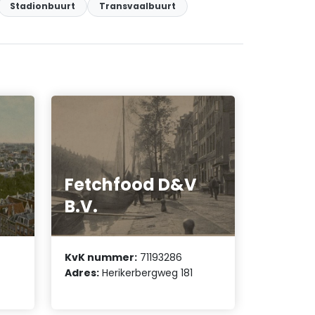
Stadionbuurt
Transvaalbuurt
Fetchfood D&V
B.V.
KvK nummer:
71193286
Adres:
Herikerbergweg 181