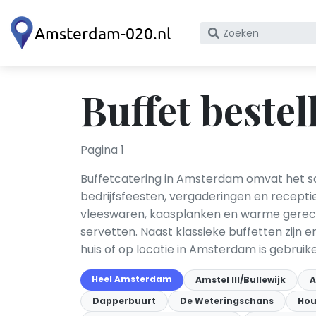
Zoek
op
bedrijfsnaam
of
Buffet beste
KvK
nummer
Pagina 1
Buffetcatering in Amsterdam omvat het sa
bedrijfsfeesten, vergaderingen en receptie
vleeswaren, kaasplanken en warme gerecht
servetten. Naast klassieke buffetten zijn
huis of op locatie in Amsterdam is gebruikel
Heel Amsterdam
Amstel III/Bullewijk
A
Dapperbuurt
De Weteringschans
Hou