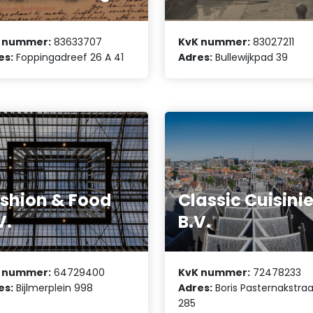
 nummer:
83633707
KvK nummer:
83027211
es:
Foppingadreef 26 A 41
Adres:
Bullewijkpad 39
shion & Food
Classic Cuisini
V.
B.V.
 nummer:
64729400
KvK nummer:
72478233
es:
Bijlmerplein 998
Adres:
Boris Pasternakstraa
285