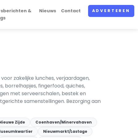
rsberichten &
Nieuws
Contact
ADVERTEREN
ogs
or zakelijke lunches, verjaardagen,
, borrelhapjes, fingerfood, quiches,
ngen met serveerschalen, bestek en
etgerichte samenstellingen. Bezorging aan
Nieuwe Zijde
Coenhaven/Minervahaven
useumkwartier
Nieuwmarkt/Lastage