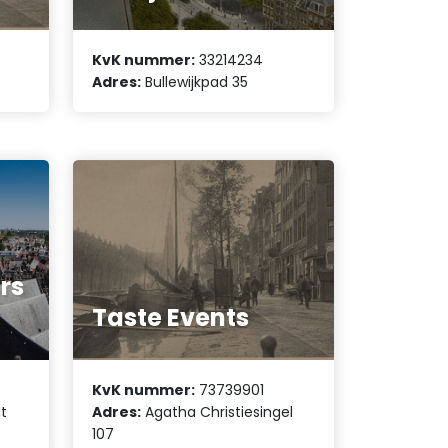
KvK nummer:
33214234
Adres:
Bullewijkpad 35
ers
Taste Events
KvK nummer:
73739901
t
Adres:
Agatha Christiesingel
107