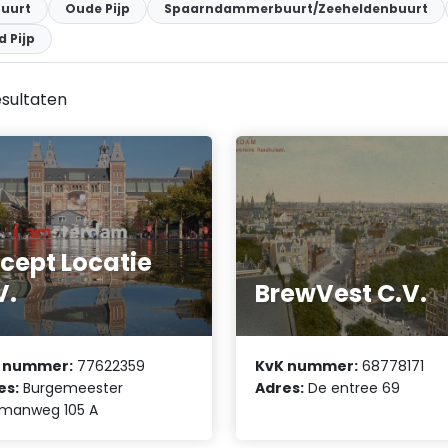
uurt
Oude Pijp
Spaarndammerbuurt/Zeeheldenbuurt
d Pijp
sultaten
cept Locatie
V.
BrewVest C.V.
 nummer:
77622359
KvK nummer:
68778171
es:
Burgemeester
Adres:
De entree 69
amanweg 105 A