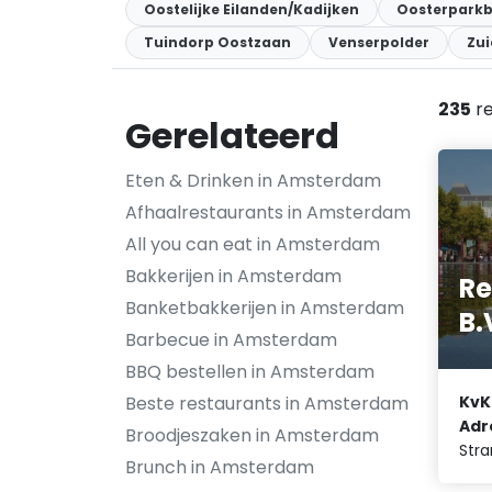
Oostelijke Eilanden/Kadijken
Oosterparkb
Tuindorp Oostzaan
Venserpolder
Zui
235
re
Gerelateerd
Eten & Drinken in Amsterdam
Afhaalrestaurants in Amsterdam
All you can eat in Amsterdam
Bakkerijen in Amsterdam
Re
Banketbakkerijen in Amsterdam
B.
Barbecue in Amsterdam
BBQ bestellen in Amsterdam
Beste restaurants in Amsterdam
KvK
Adr
Broodjeszaken in Amsterdam
Str
Brunch in Amsterdam