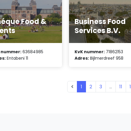
éque Food &
Business Food
ents
Services B.V.
 nummer:
63684985
KvK nummer:
71862153
es:
Entabeni 11
Adres:
Bijlmerdreef 958
1
2
3
...
11