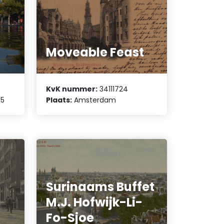
g
Moveable Feast
KvK nummer:
34111724
15
Plaats:
Amsterdam
Surinaams Buffet
M.J. Hofwijk-Li-
Fo-Sjoe