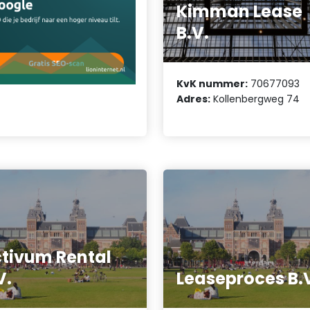
Kimman Lease
B.V.
KvK nummer:
70677093
Adres:
Kollenbergweg 74
tivum Rental
V.
Leaseproces B.