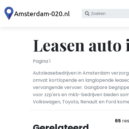
Zoek
op
bedrijfsnaam
of
Leasen auto
KvK
nummer
Pagina 1
Autoleasebedrijven in Amsterdam verzorgen
omvat kortlopende en langlopende leasecon
vervangende vervoer. Gangbare begrippen z
voor zzp'ers en mkb-bedrijven bieden som
Volkswagen, Toyota, Renault en Ford kom
65
res
Gerelateerd