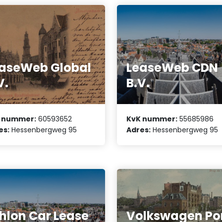
aseWeb Global
LeaseWeb CDN
V.
B.V.
 nummer:
60593652
KvK nummer:
55685986
es:
Hessenbergweg 95
Adres:
Hessenbergweg 95
hlon Car Lease
Volkswagen Po