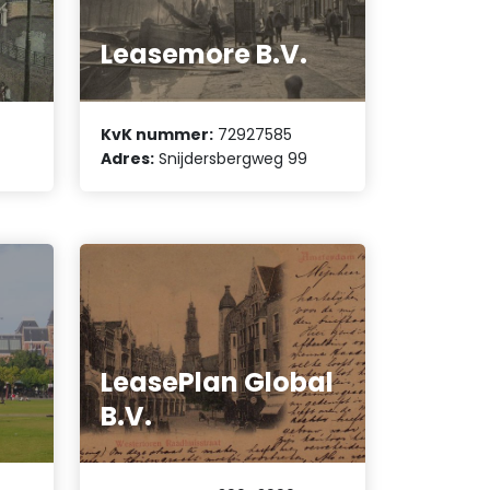
Leasemore B.V.
KvK nummer:
72927585
Adres:
Snijdersbergweg 99
LeasePlan Global
B.V.