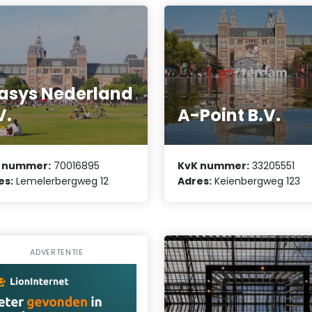
asys Nederland
V.
A-Point B.V.
 nummer:
70016895
KvK nummer:
33205551
es:
Lemelerbergweg 12
Adres:
Keienbergweg 123
ADVERTENTIE