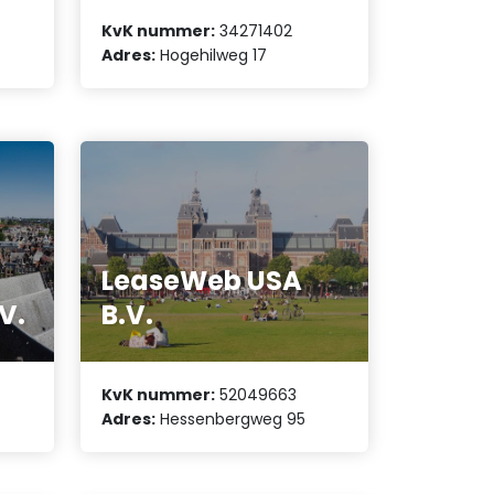
KvK nummer:
34271402
Adres:
Hogehilweg 17
LeaseWeb USA
V.
B.V.
KvK nummer:
52049663
Adres:
Hessenbergweg 95