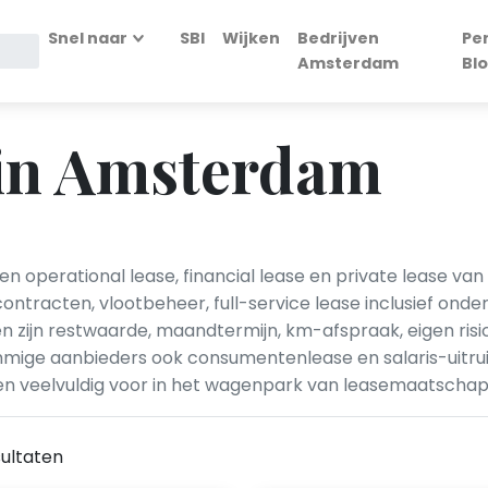
Snel naar
SBI
Wijken
Bedrijven
Pe
Amsterdam
Bl
 in Amsterdam
 operational lease, financial lease en private lease van
tracten, vlootbeheer, full-service lease inclusief onde
ijn restwaarde, maandtermijn, km-afspraak, eigen risico 
mige aanbieders ook consumentenlease en salaris-uitruil
en veelvuldig voor in het wagenpark van leasemaatschap
ultaten