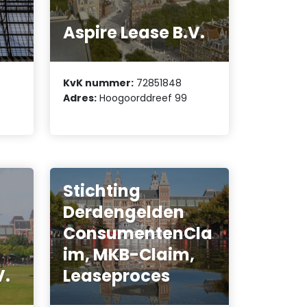
Aspire Lease B.V.
KvK nummer:
72851848
Adres:
Hoogoorddreef 99
Stichting
Derdengelden
ConsumentenCla
im, MKB-Claim,
V.
Leaseproces