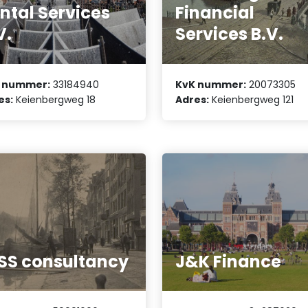
ntal Services
Financial
V.
Services B.V.
 nummer:
33184940
KvK nummer:
20073305
es:
Keienbergweg 18
Adres:
Keienbergweg 121
SS consultancy
J&K Finance