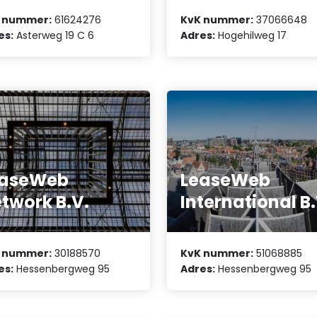
 nummer:
61624276
KvK nummer:
37066648
es:
Asterweg 19 C 6
Adres:
Hogehilweg 17
easeWeb
LeaseWeb
twork B.V.
International B.
 nummer:
30188570
KvK nummer:
51068885
es:
Hessenbergweg 95
Adres:
Hessenbergweg 95