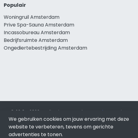
Populair
Woningruil Amsterdam
Prive Spa-Sauna Amsterdam
Incassobureau Amsterdam
Bedrijfsruimte Amsterdam
Ongediertebestrijding Amsterdam
© 2019 - 2026 Realisatie en SEO door
SEO-bureau
Lion
We gebruiken cookies om jouw ervaring met deze
Internet. Betaal alleen voor bewezen resultaten?
SEO
optimalisatie No Cure No Pay
.
Amsterdam
is onderdeel van
website te verbeteren, tevens om gerichte
Lion Internet.
advertenties te tonen.