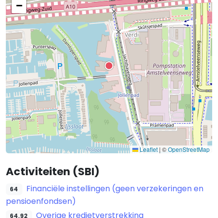
−
Leaflet
|
©
OpenStreetMap
Activiteiten (SBI)
Financiële instellingen (geen verzekeringen en
64
pensioenfondsen)
Overige kredietverstrekking
64.92