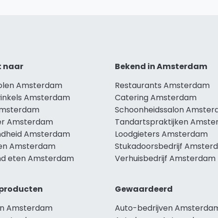
t naar
Bekend in Amsterdam
holen Amsterdam
Restaurants Amsterdam
winkels Amsterdam
Catering Amsterdam
Amsterdam
Schoonheidssalon Amste
er Amsterdam
Tandartspraktijken Amst
dheid Amsterdam
Loodgieters Amsterdam
len Amsterdam
Stukadoorsbedrijf Amster
d eten Amsterdam
Verhuisbedrijf Amsterdam
producten
Gewaardeerd
en Amsterdam
Auto-bedrijven Amsterda