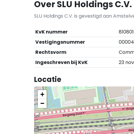
Over SLU Holdings C.V.
SLU Holdings C.V. is gevestigd aan Amstel
KvK nummer
81080
Vestigingsnummer
00004
Rechtsvorm
Comma
Ingeschreven bij KvK
23 no
Locatie
+
−