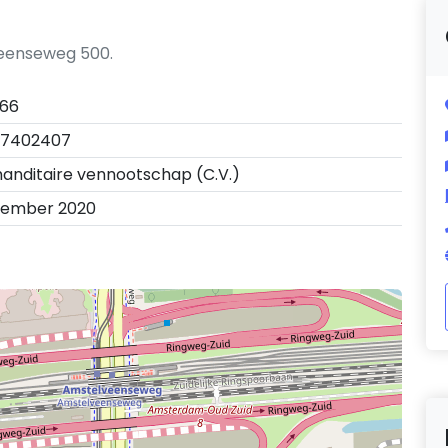
veenseweg 500.
166
7402407
nditaire vennootschap (C.V.)
vember 2020