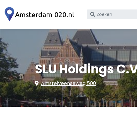
Zoek
op
bedrijfsnaam
of
KvK
nummer
SLU Holdings C.V
Amstelveenseweg 500