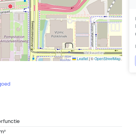
Leaflet
|
©
OpenStreetMap
 goed
rfunctie
 m²