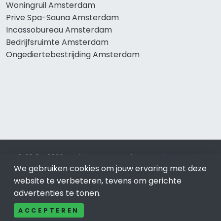
Woningruil Amsterdam
Prive Spa-Sauna Amsterdam
Incassobureau Amsterdam
Bedrijfsruimte Amsterdam
Ongediertebestrijding Amsterdam
© 2019 - 2026 Realisatie en SEO door
SEO-bureau
Lion
We gebruiken cookies om jouw ervaring met deze
Internet. Betaal alleen voor bewezen resultaten?
SEO
optimalisatie No Cure No Pay
.
Amsterdam
is onderdeel van
website te verbeteren, tevens om gerichte
Lion Internet.
advertenties te tonen.
Beeldcredits
ACCEPTEREN