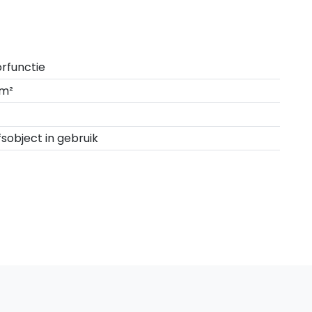
rfunctie
 m²
fsobject in gebruik