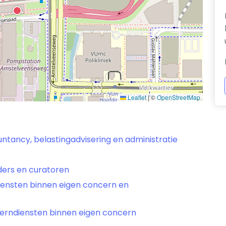
Leaflet
|
©
OpenStreetMap
ntancy, belastingadvisering en administratie
ers en curatoren
diensten binnen eigen concern en
cerndiensten binnen eigen concern