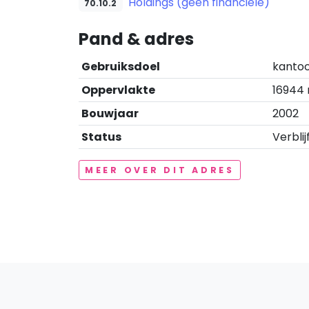
Holdings (geen financiële)
70.10.2
Pand & adres
Gebruiksdoel
kantoo
Oppervlakte
16944
Bouwjaar
2002
Status
Verblij
MEER OVER DIT ADRES