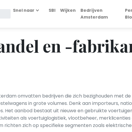
Snel naar
SBI
Wijken
Bedrijven
Pe
Amsterdam
Bl
ndel en -fabrika
erdam omvatten bedrijven die zich bezighouden met de i
stelwagens in grote volumes. Denk aan importeurs, natio
. Het aanbod bestaat uit nieuwe en gebruikte voertuige
tiviteiten als voertuiglogistiek, vlootbeheer, merklicentie
ichten zich op specifieke segmenten zoals elektrische v