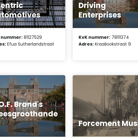
entric
Driving
tomotives
Enterprises
 nummer:
81127529
KvK nummer:
78111374
es:
Efua Sutherlandstraat
Adres:
Kraailookstraat 9
O.F. Brand's
eesgroothande
Forcement Mus