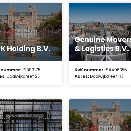
Genuine Mover
K Holding B.V.
& Logistics B.V.
 nummer:
71889175
KvK nummer:
84406356
es:
Daalwijkdreef 25
Adres:
Daalwijkdreef 43