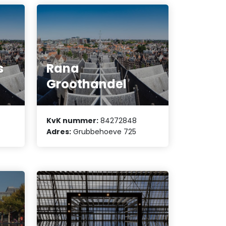
s
Rana
Groothandel
KvK nummer:
84272848
Adres:
Grubbehoeve 725