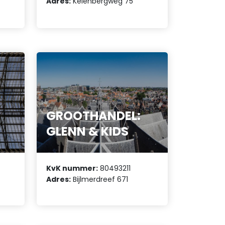
Adres:
Keienbergweg 75
GROOTHANDEL:
GLENN & KIDS
KvK nummer:
80493211
Adres:
Bijlmerdreef 671