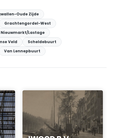
wallen-Oude Zijde
Grachtengordel-West
Nieuwmarkt/Lastage
mse Veld
Scheldebuurt
Van Lennepbuurt