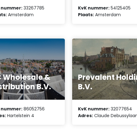
 nummer:
33267785
KvK nummer:
54125405
ts:
Amsterdam
Plaats:
Amsterdam
 Wholesale &
Prevalent Hold
stribution B.V.
B.V.
 nummer:
86052756
KvK nummer:
32077654
es:
Hartelstein 4
Adres:
Claude Debussylaan