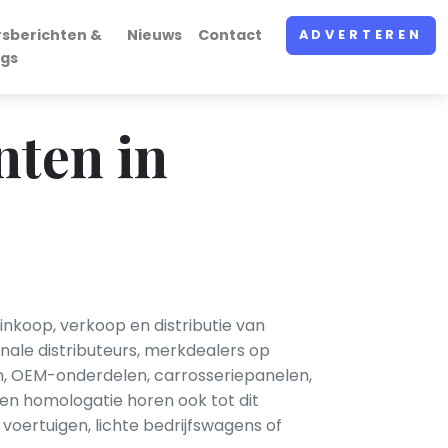
rsberichten &
Nieuws
Contact
ADVERTEREN
ogs
nten in
nkoop, verkoop en distributie van
nale distributeurs, merkdealers op
n, OEM-onderdelen, carrosseriepanelen,
s en homologatie horen ook tot dit
oertuigen, lichte bedrijfswagens of