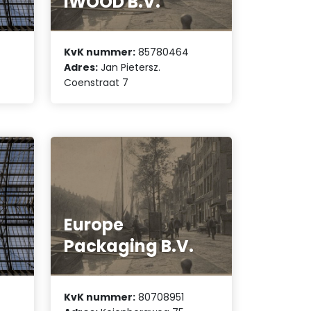
IWOOD B.V.
KvK nummer:
85780464
Adres:
Jan Pietersz.
Coenstraat 7
Europe
Packaging B.V.
KvK nummer:
80708951