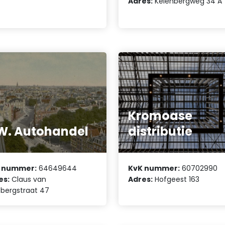
Adres:
Keienbergweg 34 A
Kromoase
W. Autohandel
distributie
 nummer:
64649644
KvK nummer:
60702990
es:
Claus van
Adres:
Hofgeest 163
bergstraat 47