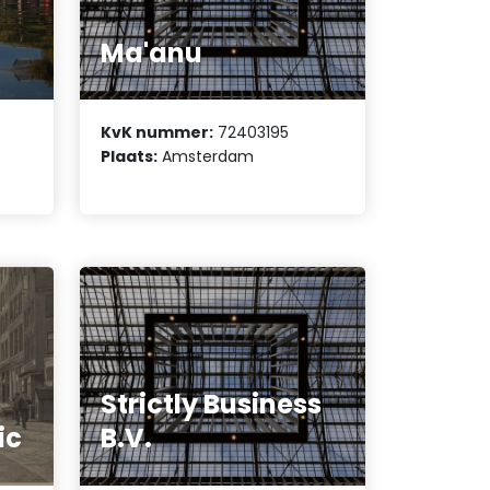
Ma'anu
KvK nummer:
72403195
Plaats:
Amsterdam
Strictly Business
ic
B.V.