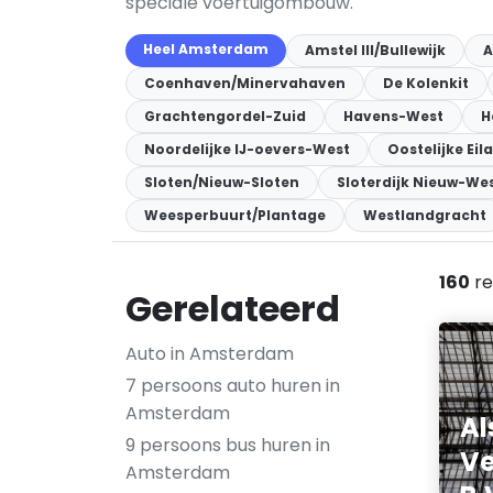
speciale voertuigombouw.
Heel Amsterdam
Amstel III/Bullewijk
A
Coenhaven/Minervahaven
De Kolenkit
Grachtengordel-Zuid
Havens-West
H
Noordelijke IJ-oevers-West
Oostelijke Ei
Sloten/Nieuw-Sloten
Sloterdijk Nieuw-We
Weesperbuurt/Plantage
Westlandgracht
160
re
Gerelateerd
Auto in Amsterdam
7 persoons auto huren in
Amsterdam
Al
9 persoons bus huren in
Ve
Amsterdam