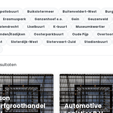
pollobuurt
Buikslotermeer
Buitenveldert-West
Burg
Erasmuspark
Ganzenhoef e.o.
Gein
Geuzenveld
olendrecht
IJselbuurt
K-buurt
Museumkwartier
landen/Kadijken
Oosterparkbuurt
Oude Pijp
Overtoo
st
Sloterdijk-West
Slotervaart-Zuid
Stadionbuurt
sultaten
son
rfgroothandel
Automotive