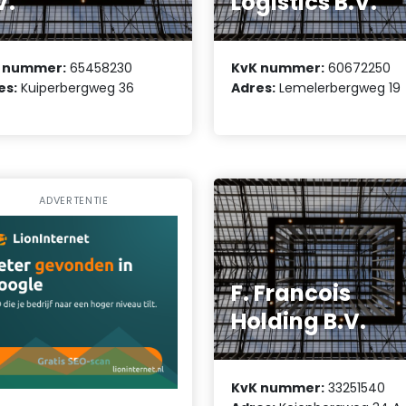
V.
Logistics B.V.
 nummer:
65458230
KvK nummer:
60672250
es:
Kuiperbergweg 36
Adres:
Lemelerbergweg 19
ADVERTENTIE
F. Francois
Holding B.V.
KvK nummer:
33251540