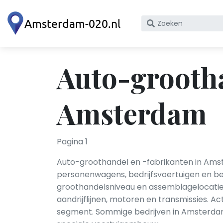
Zoek
op
bedrijfsnaam
of
Auto-grootha
KvK
nummer
Amsterdam
Pagina 1
Auto-groothandel en -fabrikanten in Amst
personenwagens, bedrijfsvoertuigen en be
groothandelsniveau en assemblagelocaties
aandrijflijnen, motoren en transmissies. Ac
segment. Sommige bedrijven in Amsterdam r