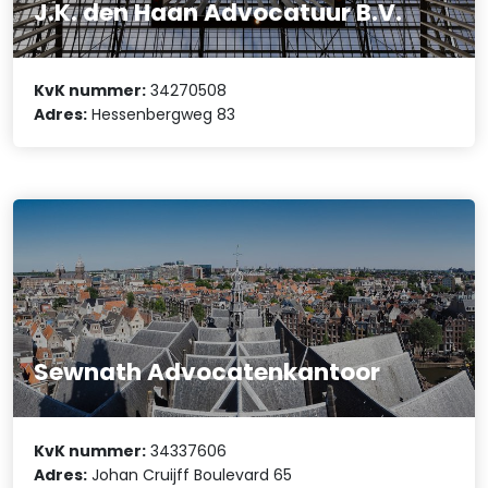
J.K. den Haan Advocatuur B.V.
KvK nummer:
34270508
Adres:
Hessenbergweg 83
Sewnath Advocatenkantoor
KvK nummer:
34337606
Adres:
Johan Cruijff Boulevard 65