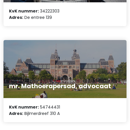
KvK nummer:
34222303
Adres:
De entree 139
mr. Mathoerapersad, advocaat
KvK nummer:
54744431
Adres:
Bijlmerdreef 310 A