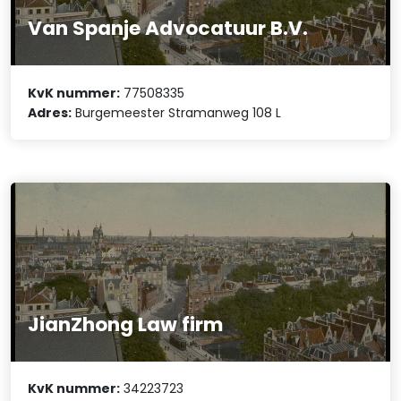
Van Spanje Advocatuur B.V.
KvK nummer:
77508335
Adres:
Burgemeester Stramanweg 108 L
JianZhong Law firm
KvK nummer:
34223723