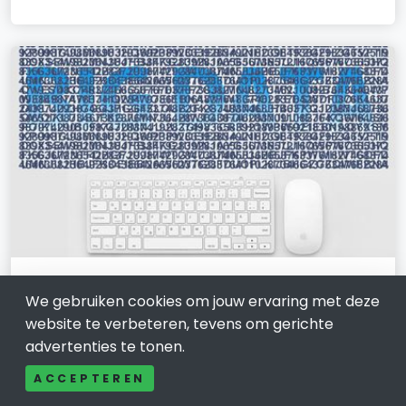
ICT
We gebruiken cookies om jouw ervaring met deze
Waarom actuele data essentieel is
website te verbeteren, tevens om gerichte
voor bedrijven in Amsterdam
advertenties te tonen.
21 april 2026
ACCEPTEREN