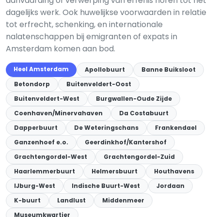
aanvaarding of verwerping van erfenis horen tot het
dagelijks werk. Ook huwelijkse voorwaarden in relatie
tot erfrecht, schenking, en internationale
nalatenschappen bij emigranten of expats in
Amsterdam komen aan bod.
Heel Amsterdam
Apollobuurt
Banne Buiksloot
Betondorp
Buitenveldert-Oost
Buitenveldert-West
Burgwallen-Oude Zijde
Coenhaven/Minervahaven
Da Costabuurt
Dapperbuurt
De Weteringschans
Frankendael
Ganzenhoef e.o.
Geerdinkhof/Kantershof
Grachtengordel-West
Grachtengordel-Zuid
Haarlemmerbuurt
Helmersbuurt
Houthavens
IJburg-West
Indische Buurt-West
Jordaan
K-buurt
Landlust
Middenmeer
Museumkwartier