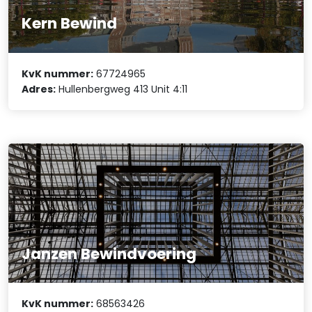
Kern Bewind
KvK nummer:
67724965
Adres:
Hullenbergweg 413 Unit 4:11
Janzen Bewindvoering
KvK nummer:
68563426