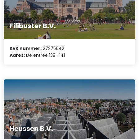
Filibuster B.V.
KvK nummer:
27275642
Adres:
De entree 139 -141
Heussen B.V.