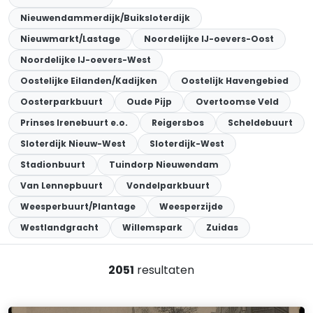
Nieuwendammerdijk/Buiksloterdijk
Nieuwmarkt/Lastage
Noordelijke IJ-oevers-Oost
Noordelijke IJ-oevers-West
Oostelijke Eilanden/Kadijken
Oostelijk Havengebied
Oosterparkbuurt
Oude Pijp
Overtoomse Veld
Prinses Irenebuurt e.o.
Reigersbos
Scheldebuurt
Sloterdijk Nieuw-West
Sloterdijk-West
Stadionbuurt
Tuindorp Nieuwendam
Van Lennepbuurt
Vondelparkbuurt
Weesperbuurt/Plantage
Weesperzijde
Westlandgracht
Willemspark
Zuidas
2051
resultaten