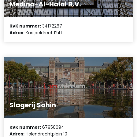
Medina-Al-Halal B.V.
KvK nummer:
34172267
Adres:
Karspeldreef 1241
Slagerij Sahin
KvK nummer:
67950094
Adres:
Holendrechtplein 10