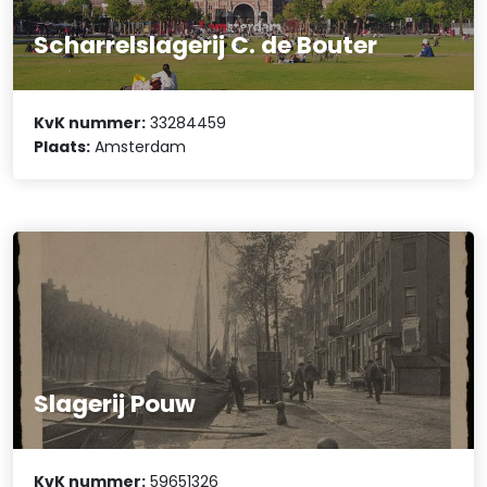
Scharrelslagerij C. de Bouter
KvK nummer:
33284459
Plaats:
Amsterdam
Slagerij Pouw
KvK nummer:
59651326