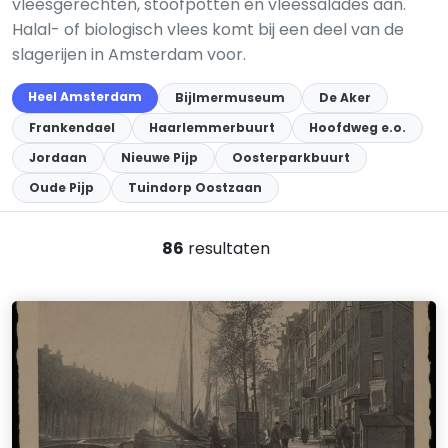
vleesgerechten, stoofpotten en vleessalades aan.
Halal- of biologisch vlees komt bij een deel van de
slagerijen in Amsterdam voor.
Heel Amsterdam
Bijlmermuseum
De Aker
Frankendael
Haarlemmerbuurt
Hoofdweg e.o.
Jordaan
Nieuwe Pijp
Oosterparkbuurt
Oude Pijp
Tuindorp Oostzaan
86
resultaten