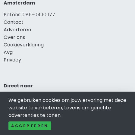
Amsterdam
Bel ons: 085-04 10 177
Contact
Adverteren
Over ons
Cookieverklaring
Avg
Privacy
Direct naar
Rijscholen Amsterdam
We gebruiken cookies om jouw ervaring met deze
Fietswinkels Amsterdam
website te verbeteren, tevens om gerichte
Taxi Amsterdam
advertenties te tonen.
Kapper Amsterdam
ACCEPTEREN
Gezondheid Amsterdam