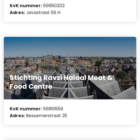
KvK nummer:
69950202
Adres:
Javastraat 56 H
Stichting Ravzi Halaal Meat &
Food Centre
KvK nummer:
56861559
Adres:
Bessemerstraat 25