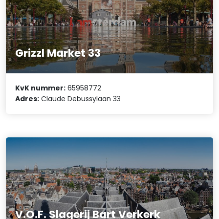
Grizzl Market 33
KvK nummer:
65958772
Adres:
Claude Debussylaan 33
V.O.F. Slagerij Bart Verkerk