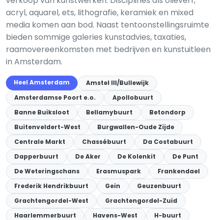
verkoop van kunstwerken. Disciplines als olieverf,
acryl, aquarel, ets, lithografie, keramiek en mixed
media komen aan bod. Naast tentoonstellingsruimte
bieden sommige galeries kunstadvies, taxaties,
raamovereenkomsten met bedrijven en kunstuitleen
in Amsterdam.
Heel Amsterdam
Amstel III/Bullewijk
Amsterdamse Poort e.o.
Apollobuurt
Banne Buiksloot
Bellamybuurt
Betondorp
Buitenveldert-West
Burgwallen-Oude Zijde
Centrale Markt
Chassébuurt
Da Costabuurt
Dapperbuurt
De Aker
De Kolenkit
De Punt
De Weteringschans
Erasmuspark
Frankendael
Frederik Hendrikbuurt
Gein
Geuzenbuurt
Grachtengordel-West
Grachtengordel-Zuid
Haarlemmerbuurt
Havens-West
H-buurt