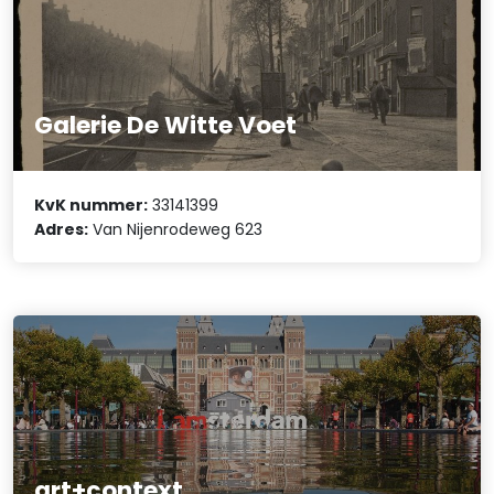
Galerie De Witte Voet
KvK nummer:
33141399
Adres:
Van Nijenrodeweg 623
art+context