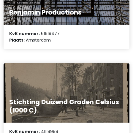
Benjamin Productions
KvK nummer:
61619477
Plaats:
Amsterdam
Stichting Duizend Graden Celsius
(1000 C)
KvK nummer:
41119999