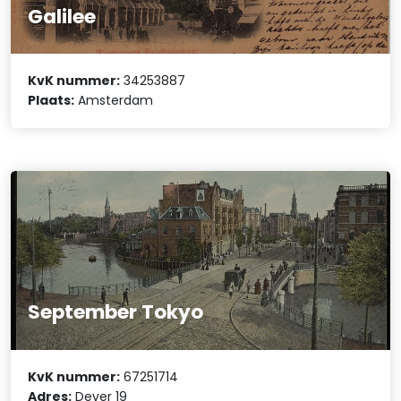
Galilee
KvK nummer:
34253887
Plaats:
Amsterdam
September Tokyo
KvK nummer:
67251714
Adres:
Dever 19