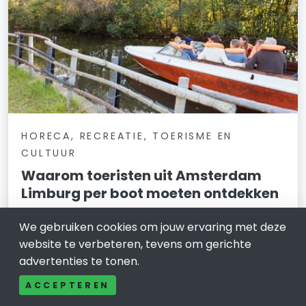
HORECA, RECREATIE, TOERISME EN
CULTUUR
Waarom toeristen uit Amsterdam
Limburg per boot moeten ontdekken
11 april 2026
We gebruiken cookies om jouw ervaring met deze
website te verbeteren, tevens om gerichte
Voor veel internationale reizigers is Amsterdam de
advertenties te tonen.
toegangspoort tot Nederland-een stad die
bekendstaat om haar grachten, historische
ACCEPTEREN
architectuur, musea en levendige sfeer. Het biedt