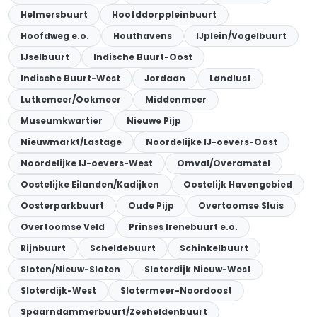
Helmersbuurt
Hoofddorppleinbuurt
Hoofdweg e.o.
Houthavens
IJplein/Vogelbuurt
IJselbuurt
Indische Buurt-Oost
Indische Buurt-West
Jordaan
Landlust
Lutkemeer/Ookmeer
Middenmeer
Museumkwartier
Nieuwe Pijp
Nieuwmarkt/Lastage
Noordelijke IJ-oevers-Oost
Noordelijke IJ-oevers-West
Omval/Overamstel
Oostelijke Eilanden/Kadijken
Oostelijk Havengebied
Oosterparkbuurt
Oude Pijp
Overtoomse Sluis
Overtoomse Veld
Prinses Irenebuurt e.o.
Rijnbuurt
Scheldebuurt
Schinkelbuurt
Sloten/Nieuw-Sloten
Sloterdijk Nieuw-West
Sloterdijk-West
Slotermeer-Noordoost
Spaarndammerbuurt/Zeeheldenbuurt