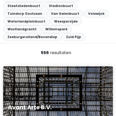
Staatsliedenbuurt
Stadionbuurt
Tuindorp Oostzaan
Van Galenbuurt
Volewijck
Waterlandpleinbuurt
Weesperzijde
Westlandgracht
Willemspark
Zeeburgereiland/Bovendiep
Zuid Pijp
556
resultaten
Avant Arte B.V.