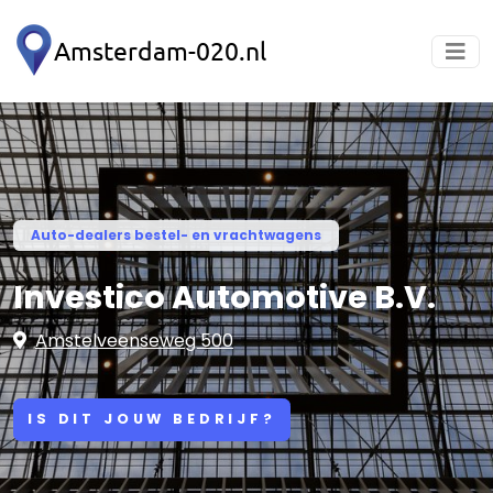
Auto-dealers bestel- en vrachtwagens
Investico Automotive B.V.
Amstelveenseweg 500
IS DIT JOUW BEDRIJF?