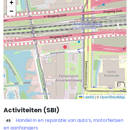
+
−
Leaflet
|
©
OpenStreetMap
Activiteiten (SBI)
Handel in en reparatie van auto’s, motorfietsen
45
en aanhangers