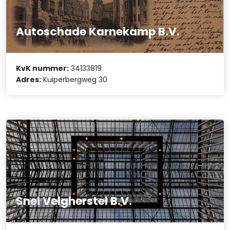
Autoschade Karnekamp B.V.
KvK nummer:
34133819
Adres:
Kuiperbergweg 30
Snel Velgherstel B.V.