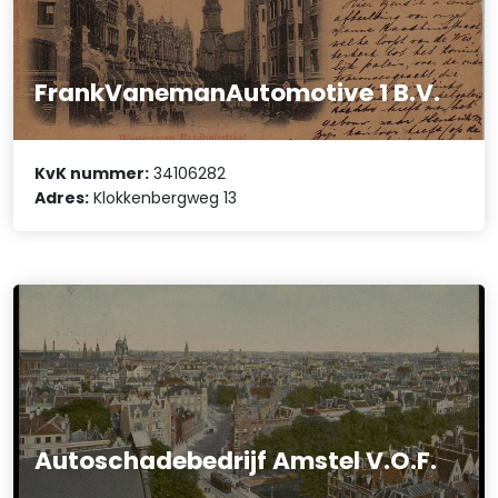
FrankVanemanAutomotive 1 B.V.
KvK nummer:
34106282
Adres:
Klokkenbergweg 13
Autoschadebedrijf Amstel V.O.F.