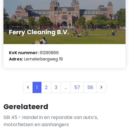
Ferry Cleaning B.V.
KvK nummer:
61290866
Adres:
Lemelerbergweg 19
1
2
3
...
57
58
Gerelateerd
SBI 45 - Handel in en reparatie van auto’s,
motorfietsen en aanhangers