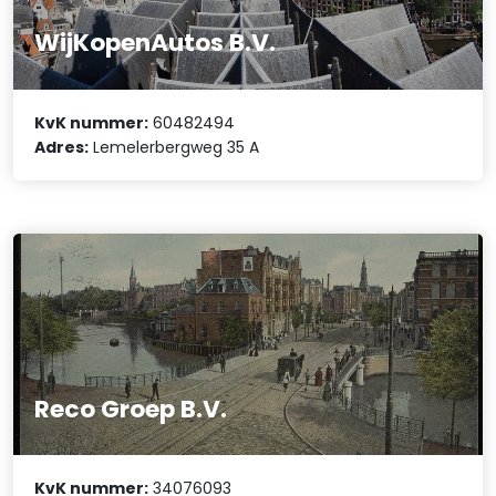
WijKopenAutos B.V.
KvK nummer:
60482494
Adres:
Lemelerbergweg 35 A
Reco Groep B.V.
KvK nummer:
34076093