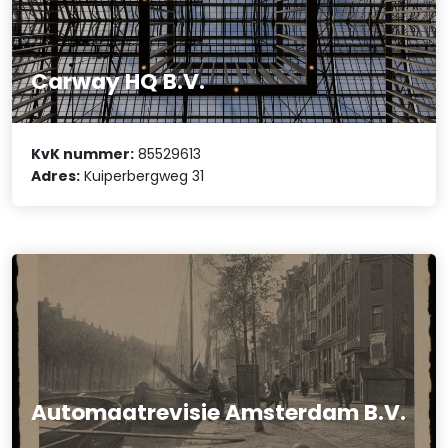
Carway HQ B.V.
KvK nummer:
85529613
Adres:
Kuiperbergweg 31
Automaatrevisie Amsterdam B.V.