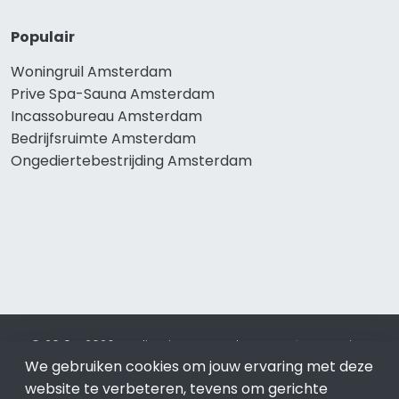
Populair
Woningruil Amsterdam
Prive Spa-Sauna Amsterdam
Incassobureau Amsterdam
Bedrijfsruimte Amsterdam
Ongediertebestrijding Amsterdam
© 2019 - 2026 Realisatie en SEO door
SEO-bureau
Lion
We gebruiken cookies om jouw ervaring met deze
Internet. Betaal alleen voor bewezen resultaten?
SEO
optimalisatie No Cure No Pay
.
Amsterdam
is onderdeel van
website te verbeteren, tevens om gerichte