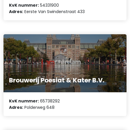
KvK nummer:
54331900
Adres:
Eerste Van Swindenstraat 433
Brouwerij Poesiat & Kater B.V.
KvK nummer:
65738292
Adres:
Polderweg 648