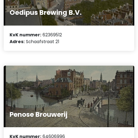
Oedipus Brewing B.V.
KvK nummer:
62369512
Adres:
Schaafstraat 21
Penose Brouwerij
KvK nummer:
64606996