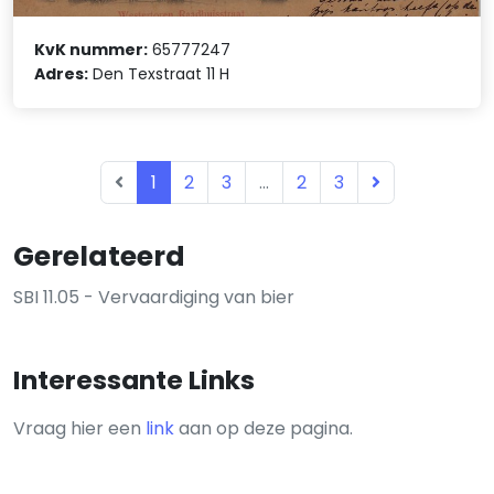
KvK nummer:
65777247
Adres:
Den Texstraat 11 H
1
2
3
...
2
3
Gerelateerd
SBI 11.05 - Vervaardiging van bier
Interessante Links
Vraag hier een
link
aan op deze pagina.