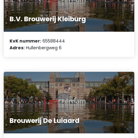
B.V. Brouwerij Kleiburg
KvK nummer:
65588444
Adres:
Hullenbergweg 6
Brouwerij De Luiaard