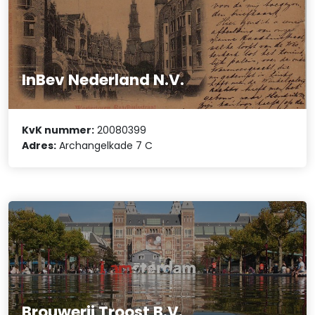
InBev Nederland N.V.
KvK nummer:
20080399
Adres:
Archangelkade 7 C
Brouwerij Troost B.V.