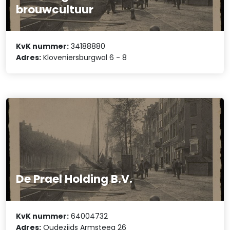
brouwcultuur
KvK nummer:
34188880
Adres:
Kloveniersburgwal 6 - 8
De Prael Holding B.V.
KvK nummer:
64004732
Adres:
Oudezijds Armsteeg 26