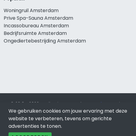
Woningruil Amsterdam
Prive Spa-Sauna Amsterdam
Incassobureau Amsterdam
Bedrijfsruimte Amsterdam
Ongediertebestrijding Amsterdam
© 2019 - 2026 Realisatie en SEO door
SEO-bureau
Lion
We gebruiken cookies om jouw ervaring met deze
Internet. Betaal alleen voor bewezen resultaten?
SEO
optimalisatie No Cure No Pay
.
Amsterdam
is onderdeel van
website te verbeteren, tevens om gerichte
Lion Internet.
advertenties te tonen.
Beeldcredits