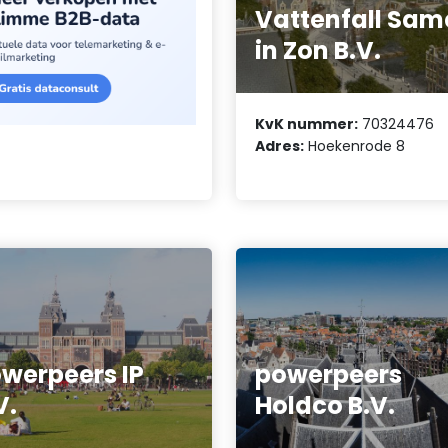
Vattenfall Sam
in Zon B.V.
KvK nummer:
70324476
Adres:
Hoekenrode 8
werpeers IP
powerpeers
V.
Holdco B.V.