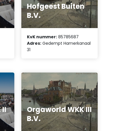
Hofgeest Buiten
B.V.
KvK nummer:
85785687
Adres:
Gedempt Hamerkanaal
31
II
Orgaworld WKK III
B.V.