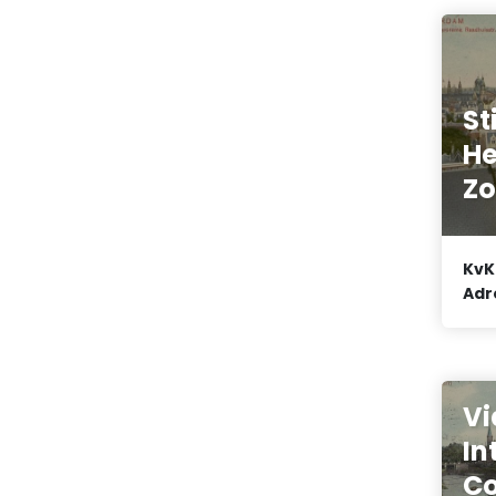
St
He
Zo
KvK
Adr
Vi
In
Co