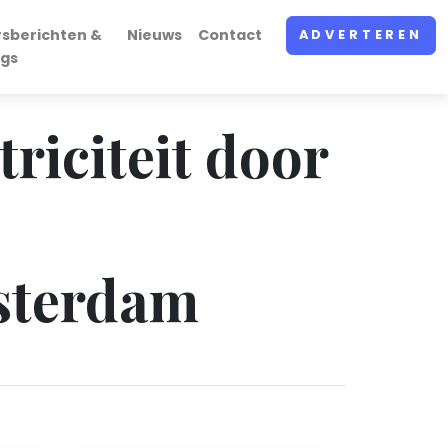
rsberichten &
Nieuws
Contact
ADVERTEREN
ogs
triciteit door
sterdam