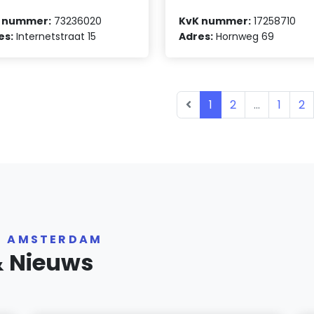
 nummer:
73236020
KvK nummer:
17258710
es:
Internetstraat 15
Adres:
Hornweg 69
1
2
...
1
2
R AMSTERDAM
& Nieuws