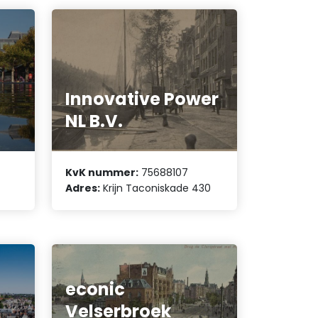
Innovative Power
NL B.V.
KvK nummer:
75688107
Adres:
Krijn Taconiskade 430
econic
Velserbroek