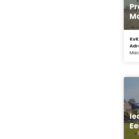
Pr
Ma
KvK
Adr
MacG
Ie
Ee