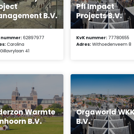
oject
PfI Impact
nagement B.V.
Projects B.V.
 nummer:
62897977
KvK nummer:
77780655
es:
Carolina
Adres:
Withoedenveem 8
illavrylaan 41
derzon Warmte
Orgaworld WKK 
nhoorn B.V.
B.V.