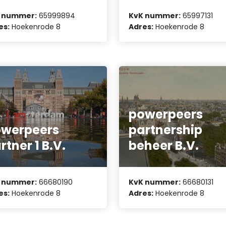
 nummer:
65999894
KvK nummer:
65997131
es:
Hoekenrode 8
Adres:
Hoekenrode 8
powerpeers
werpeers
partnership
rtner 1 B.V.
beheer B.V.
 nummer:
66680190
KvK nummer:
66680131
es:
Hoekenrode 8
Adres:
Hoekenrode 8