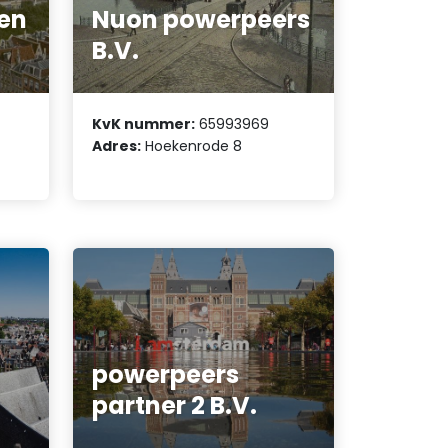
en
Nuon powerpeers
B.V.
KvK nummer:
65993969
Adres:
Hoekenrode 8
powerpeers
partner 2 B.V.