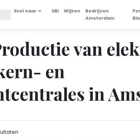
Snel naar
SBI
Wijken
Bedrijven
Pe
Amsterdam
Bl
 Productie van elek
kern- en
tcentrales in Am
ultaten