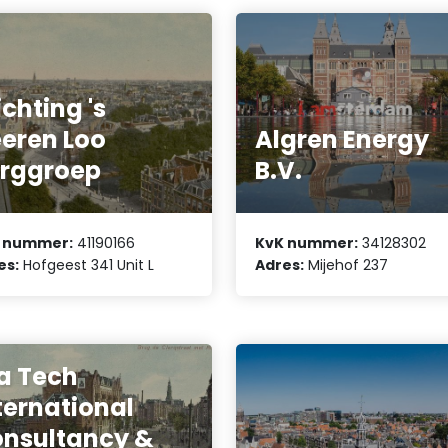
ichting 's
eren Loo
Algren Energy
rggroep
B.V.
 nummer:
41190166
KvK nummer:
34128302
es:
Hofgeest 341 Unit L
Adres:
Mijehof 237
a Tech
ternational
nsultancy &