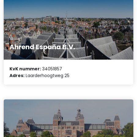
Ahrend España B.V.
KvK nummer:
34051857
Adres:
Laarderhoogtweg 25