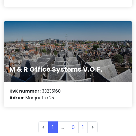
M & R Office Systems V.O.F.
KvK nummer:
33235160
Adres:
Marquette 25
1
...
0
1