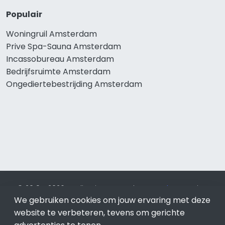
Populair
Woningruil Amsterdam
Prive Spa-Sauna Amsterdam
Incassobureau Amsterdam
Bedrijfsruimte Amsterdam
Ongediertebestrijding Amsterdam
© 2019 - 2026 Realisatie en SEO door
SEO-bureau
Lion
We gebruiken cookies om jouw ervaring met deze
Internet. Betaal alleen voor bewezen resultaten?
SEO
optimalisatie No Cure No Pay
.
Amsterdam
is onderdeel van
website te verbeteren, tevens om gerichte
Lion Internet.