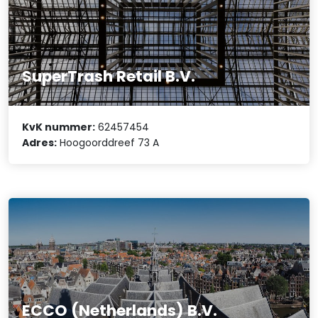
SuperTrash Retail B.V.
KvK nummer:
62457454
Adres:
Hoogoorddreef 73 A
ECCO (Netherlands) B.V.