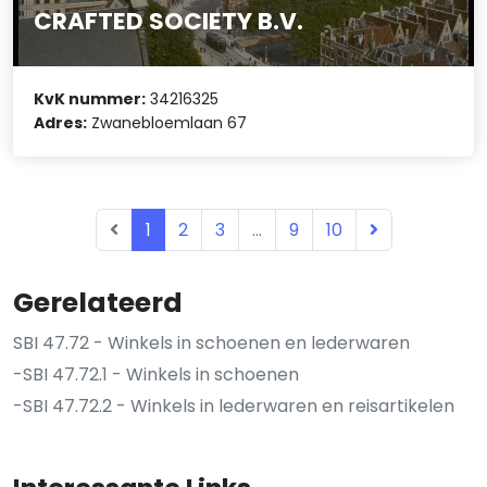
CRAFTED SOCIETY B.V.
KvK nummer:
34216325
Adres:
Zwanebloemlaan 67
1
2
3
...
9
10
Gerelateerd
SBI 47.72 - Winkels in schoenen en lederwaren
-SBI 47.72.1 - Winkels in schoenen
-SBI 47.72.2 - Winkels in lederwaren en reisartikelen