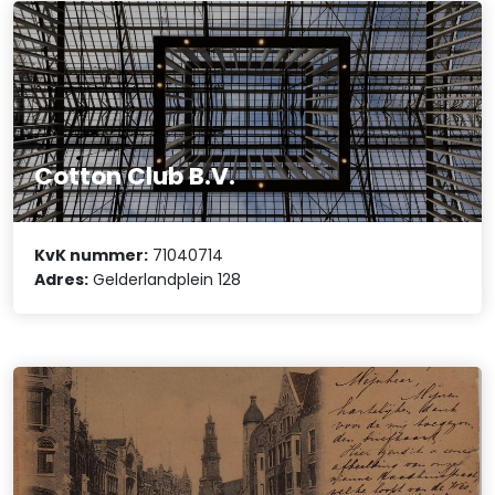
Cotton Club B.V.
KvK nummer:
71040714
Adres:
Gelderlandplein 128