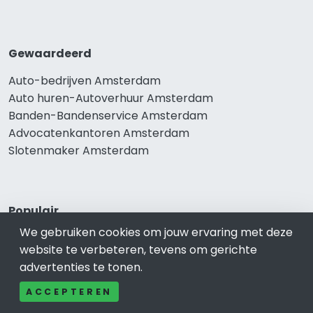
Gewaardeerd
Auto-bedrijven Amsterdam
Auto huren-Autoverhuur Amsterdam
Banden-Bandenservice Amsterdam
Advocatenkantoren Amsterdam
Slotenmaker Amsterdam
Populair
We gebruiken cookies om jouw ervaring met deze
Woningruil Amsterdam
website te verbeteren, tevens om gerichte
Prive Spa-Sauna Amsterdam
advertenties te tonen.
Incassobureau Amsterdam
Bedrijfsruimte Amsterdam
ACCEPTEREN
Ongediertebestrijding Amsterdam