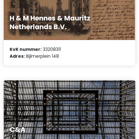
H & M Hennes & Mauritz
Netherlands B.V.
KvK nummer:
33208311
Adres:
Bijlmerplein 148
C&A