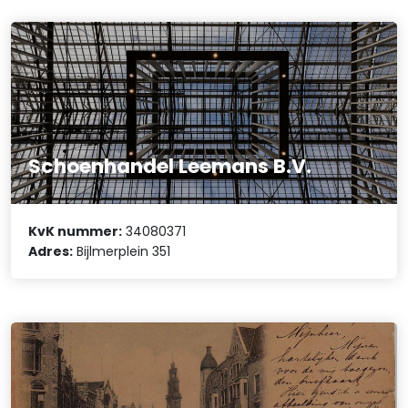
Schoenhandel Leemans B.V.
KvK nummer:
34080371
Adres:
Bijlmerplein 351