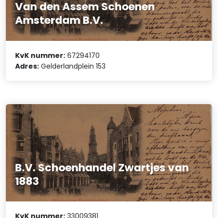
Van den Assem Schoenen
Amsterdam B.V.
KvK nummer:
67294170
Adres:
Gelderlandplein 153
B.V. Schoenhandel Zwartjes van
1883
KvK nummer:
33009381