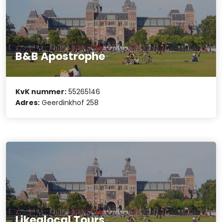
B&B Apostrophe
KvK nummer:
55265146
Adres:
Geerdinkhof 258
Likealocal Tours