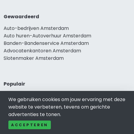
Gewaardeerd
Auto-bedrijven Amsterdam
Auto huren-Autoverhuur Amsterdam
Banden-Bandenservice Amsterdam
Advocatenkantoren Amsterdam
Slotenmaker Amsterdam
Populair
Woningruil Amsterdam
We gebruiken cookies om jouw ervaring met deze
Prive Spa-Sauna Amsterdam
website te verbeteren, tevens om gerichte
Incassobureau Amsterdam
advertenties te tonen.
Bedrijfsruimte Amsterdam
Ongediertebestrijding Amsterdam
ACCEPTEREN