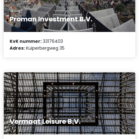
Proman Investment B.V.
KvK nummer:
33176403
Adres:
Kuiperbergweg 35
Vermaat Leisure B.V.