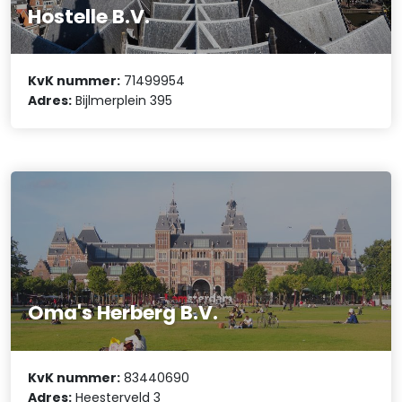
Hostelle B.V.
KvK nummer:
71499954
Adres:
Bijlmerplein 395
Oma's Herberg B.V.
KvK nummer:
83440690
Adres:
Heesterveld 3