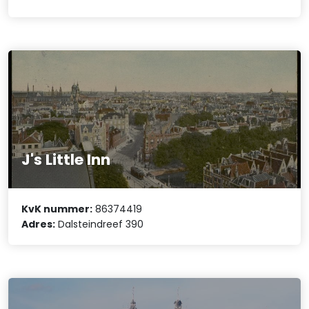
J's Little Inn
KvK nummer:
86374419
Adres:
Dalsteindreef 390