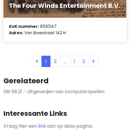
The Four Winds Entertainment B.V.
KvK nummer:
81130147
Adres:
Van Breestraat 142 H
1
2
...
1
2
Gerelateerd
SBI 58.21 - Uitgeverijen van computerspellen
Interessante Links
Vraag hier een
link
aan op deze pagina.