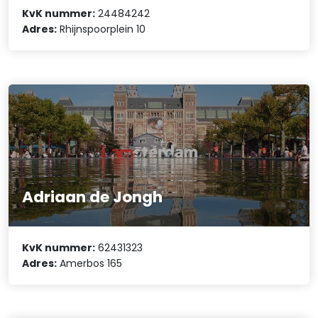
KvK nummer:
24484242
Adres:
Rhijnspoorplein 10
Adriaan de Jongh
KvK nummer:
62431323
Adres:
Amerbos 165