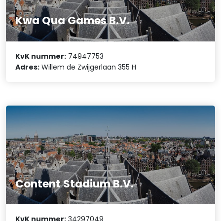
Kwa Qua Games B.V.
KvK nummer:
74947753
Adres:
Willem de Zwijgerlaan 355 H
Content Stadium B.V.
KvK nummer:
34297049