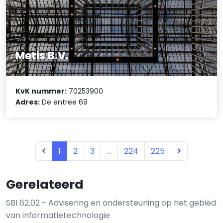
Metis B.V.
KvK nummer:
70253900
Adres:
De entree 69
1
2
3
...
224
225
Gerelateerd
SBI 62.02 - Advisering en ondersteuning op het gebied
van informatietechnologie