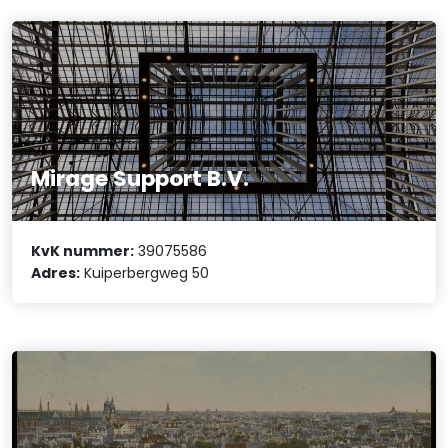
Mirage Support B.V.
KvK nummer:
39075586
Adres:
Kuiperbergweg 50