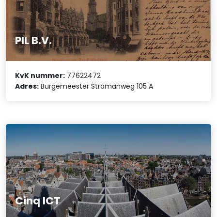
PIL B.V.
KvK nummer:
77622472
Adres:
Burgemeester Stramanweg 105 A
Cinq ICT