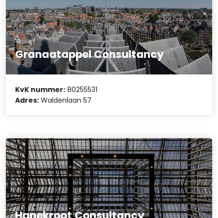
Granaatappel Consultancy
KvK nummer:
80255531
Adres:
Waldenlaan 57
Hanekroot Consultancy