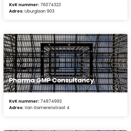
KvK nummer:
76074323
Adres:
IJburglaan 903
Pharma GMP Consultancy
KvK nummer:
74874993
Adres:
Van Gamerenstraat 4