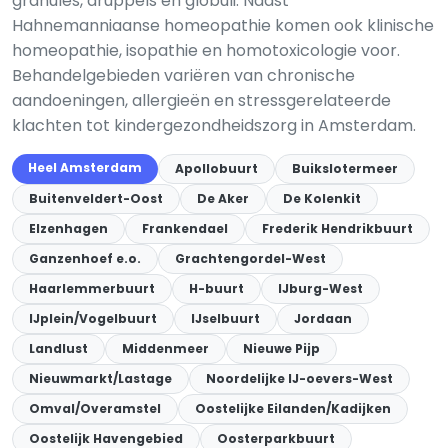
granules, druppels en globuli. Naast
Hahnemanniaanse homeopathie komen ook klinische
homeopathie, isopathie en homotoxicologie voor.
Behandelgebieden variëren van chronische
aandoeningen, allergieën en stressgerelateerde
klachten tot kindergezondheidszorg in Amsterdam.
Heel Amsterdam
Apollobuurt
Buikslotermeer
Buitenveldert-Oost
De Aker
De Kolenkit
Elzenhagen
Frankendael
Frederik Hendrikbuurt
Ganzenhoef e.o.
Grachtengordel-West
Haarlemmerbuurt
H-buurt
IJburg-West
IJplein/Vogelbuurt
IJselbuurt
Jordaan
Landlust
Middenmeer
Nieuwe Pijp
Nieuwmarkt/Lastage
Noordelijke IJ-oevers-West
Omval/Overamstel
Oostelijke Eilanden/Kadijken
Oostelijk Havengebied
Oosterparkbuurt