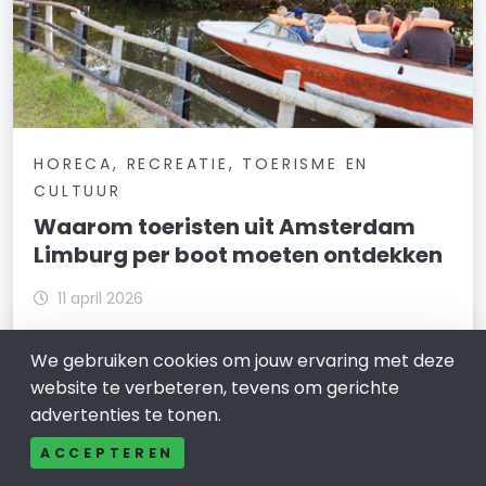
HORECA, RECREATIE, TOERISME EN
CULTUUR
Waarom toeristen uit Amsterdam
Limburg per boot moeten ontdekken
11 april 2026
Voor veel internationale reizigers is Amsterdam de
We gebruiken cookies om jouw ervaring met deze
toegangspoort tot Nederland-een stad die
website te verbeteren, tevens om gerichte
bekendstaat om haar grachten, historische
architectuur, musea en levendige sfeer. Het biedt
advertenties te tonen.
cultuur, nachtleven en iconische
ACCEPTEREN
bezienswaardigheden, maar laat sl