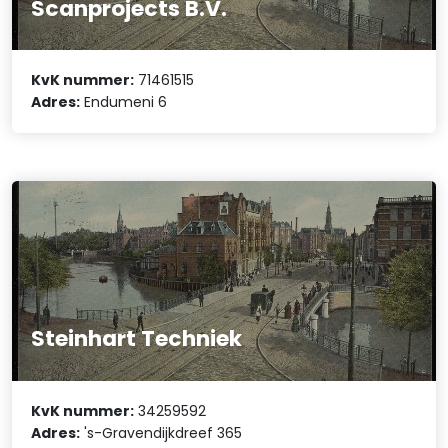
Scanprojects B.V.
KvK nummer:
71461515
Adres:
Endumeni 6
Steinhart Techniek
KvK nummer:
34259592
Adres:
's-Gravendijkdreef 365