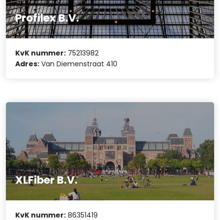
Profilex B.V.
KvK nummer:
75213982
Adres:
Van Diemenstraat 410
XLFiber B.V.
KvK nummer:
86351419