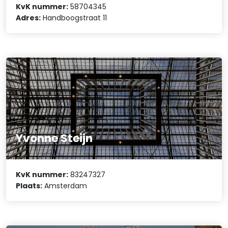
KvK nummer:
58704345
Adres:
Handboogstraat 11
Yvonne Steijn
KvK nummer:
83247327
Plaats:
Amsterdam