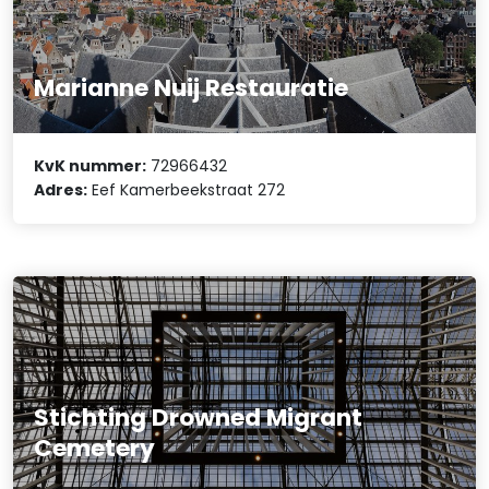
Marianne Nuij Restauratie
KvK nummer:
72966432
Adres:
Eef Kamerbeekstraat 272
Stichting Drowned Migrant
Cemetery