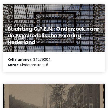
Stichting O.P.E.N.: Onderzoek naar
de Psychedelische Ervaring
Nederland
KvK nummer:
34279004
Adres:
Sinderenstraat 6