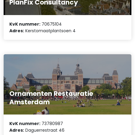
PlanFix Consultancy
KvK nummer:
70675104
Adres:
Kerstomaatplantsoen 4
Ornamenten Restauratie
Amsterdam
KvK nummer:
73780987
Adres:
Daguerrestraat 46