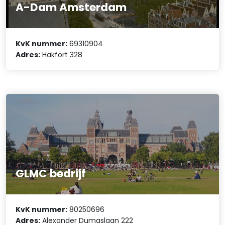
A-Dam Amsterdam
KvK nummer:
69310904
Adres:
Hakfort 328
GLMC bedrijf
KvK nummer:
80250696
Adres:
Alexander Dumaslaan 222