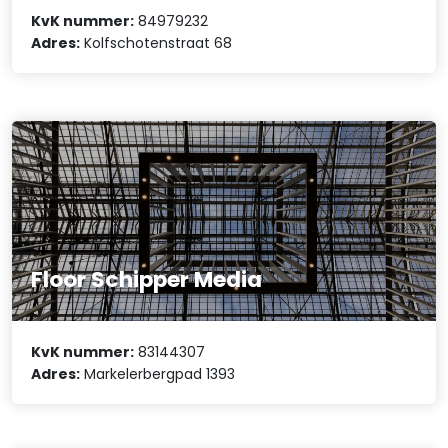
KvK nummer:
84979232
Adres:
Kolfschotenstraat 68
Floor Schipper Media
KvK nummer:
83144307
Adres:
Markelerbergpad 1393