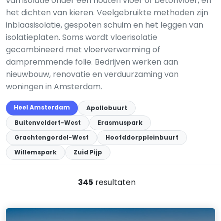
van isolatie onder een houten vloer of betonvloer, en
het dichten van kieren. Veelgebruikte methoden zijn
inblaasisolatie, gespoten schuim en het leggen van
isolatieplaten. Soms wordt vloerisolatie
gecombineerd met vloerverwarming of
dampremmende folie. Bedrijven werken aan
nieuwbouw, renovatie en verduurzaming van
woningen in Amsterdam.
Heel Amsterdam
Apollobuurt
Buitenveldert-West
Erasmuspark
Grachtengordel-West
Hoofddorppleinbuurt
Willemspark
Zuid Pijp
345
resultaten