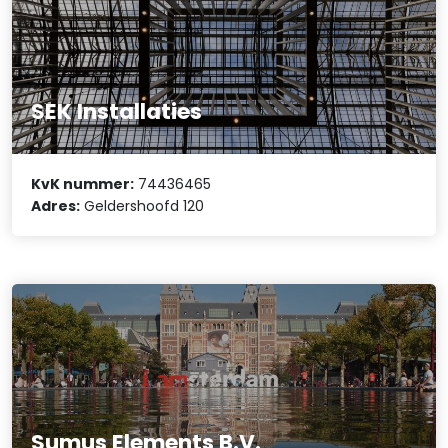
SEK Installaties
KvK nummer:
74436465
Adres:
Geldershoofd 120
Sumus Elements B.V.