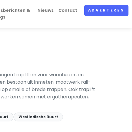
rsberichten &
Nieuws
Contact
ADVERTEREN
ogs
bogen trapliften voor woonhuizen en
eden bestaan uit inmeten, maatwerk rail-
op smalle of brede trappen. Ook traplift
ers werken samen met ergotherapeuten,
uurt
Westindische Buurt