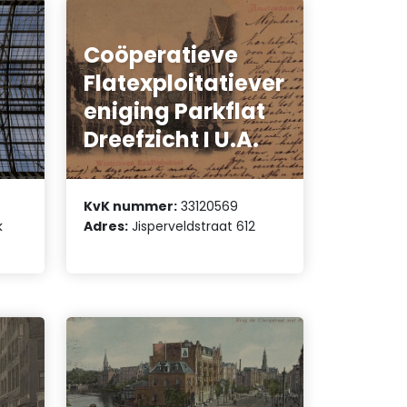
Coöperatieve
Flatexploitatiever
eniging Parkflat
Dreefzicht I U.A.
KvK nummer:
33120569
k
Adres:
Jisperveldstraat 612