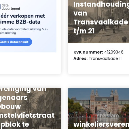
Instandhoudin
van
Transvaalkade
t/m 21
KvK nummer:
41209346
Adres:
Transvaalkade 11
reniging van
genaars
ebouw
stelvlietstraat
pblok te
winkeliersvere