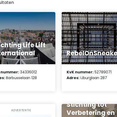
ultaten
ichting Life Lift
ternational
RebelOnSneake
 nummer:
34336012
KvK nummer:
52789071
es:
Barbusselaan 128
Adres:
IJburglaan 287
Stichting tot
ADVERTENTIE
Verbetering en