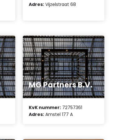
Adres:
Vijzelstraat 68
e
MG Partners B.V.
KvK nummer:
72757361
Adres:
Amstel 177 A