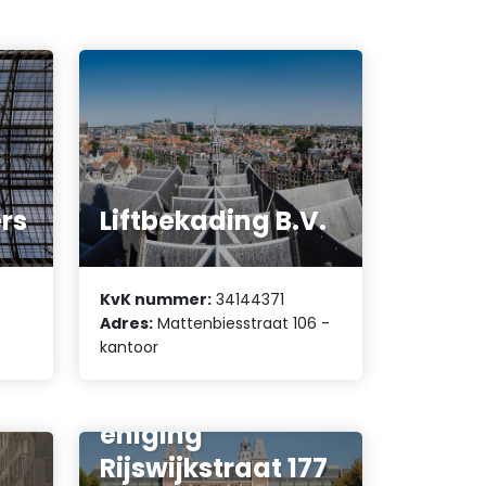
rs
Liftbekading B.V.
KvK nummer:
34144371
Adres:
Mattenbiesstraat 106 -
kantoor
Flatexploitatiever
eniging
Rijswijkstraat 177