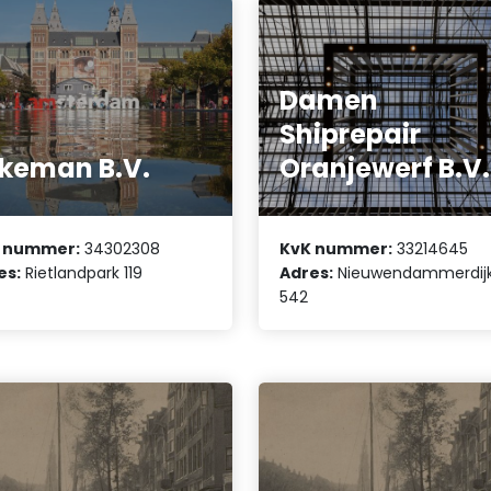
Damen
Shiprepair
keman B.V.
Oranjewerf B.V.
 nummer:
34302308
KvK nummer:
33214645
es:
Rietlandpark 119
Adres:
Nieuwendammerdij
542