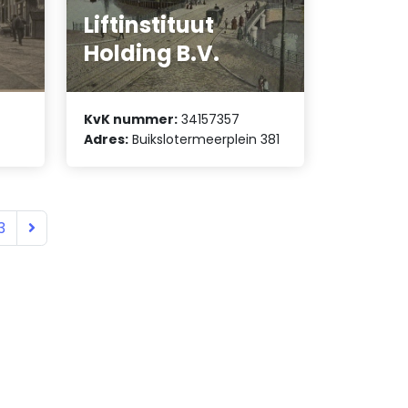
Liftinstituut
Holding B.V.
KvK nummer:
34157357
Adres:
Buikslotermeerplein 381
3