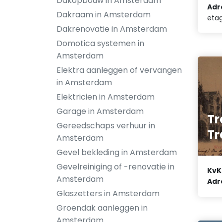
Dakopbouw in Amsterdam
Adr
Dakraam in Amsterdam
eta
Dakrenovatie in Amsterdam
Domotica systemen in
Amsterdam
Elektra aanleggen of vervangen
in Amsterdam
Elektricien in Amsterdam
Garage in Amsterdam
Tr
Gereedschaps verhuur in
Tr
Amsterdam
Gevel bekleding in Amsterdam
Gevelreiniging of -renovatie in
KvK
Amsterdam
Adr
Glaszetters in Amsterdam
Groendak aanleggen in
Amsterdam