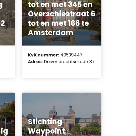
g
tot en met 345 en
Overschiestraat 6
 2
tot en met 166 te
Amsterdam
KvK nummer:
40539447
Adres:
Duivendrechtsekade 87
Stichting
nig
Waypoint