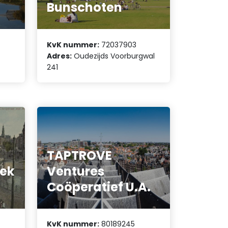
Bunschoten
KvK nummer:
72037903
Adres:
Oudezijds Voorburgwal
241
TAPTROVE
iek
Ventures
Coöperatief U.A.
KvK nummer:
80189245