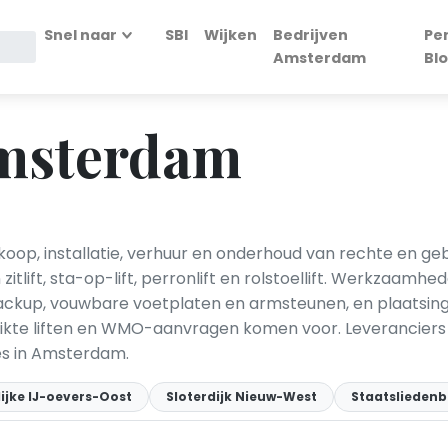
Snel naar
SBI
Wijken
Bedrijven
Pe
Amsterdam
Bl
Amsterdam
oop, installatie, verhuur en onderhoud van rechte en ge
itlift, sta-op-lift, perronlift en rolstoellift. Werkzaamh
ackup, vouwbare voetplaten en armsteunen, en plaatsing 
ebruikte liften en WMO-aanvragen komen voor. Leveranci
es in Amsterdam.
ijke IJ-oevers-Oost
Sloterdijk Nieuw-West
Staatsliedenb