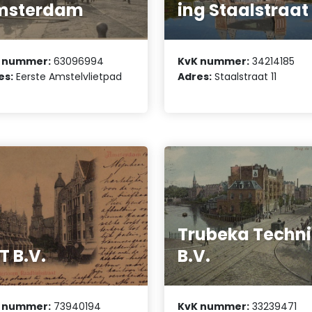
msterdam
ing Staalstraat
 nummer:
63096994
KvK nummer:
34214185
es:
Eerste Amstelvlietpad
Adres:
Staalstraat 11
Trubeka Techn
T B.V.
B.V.
 nummer:
73940194
KvK nummer:
33239471