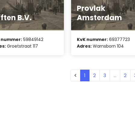
Provlak
iften B.V.
Amsterdam
 nummer:
59849142
KvK nummer:
69377723
es:
Groetstraat 117
Adres:
Warnsborn 104
1
2
3
...
2