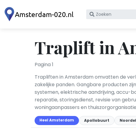
Zoek
op
bedrijfsnaam
of
Traplift in 
KvK
nummer
Pagina 1
Trapliften in Amsterdam omvatten de verk
zakelijke panden. Gangbare producten zijn z
systemen, elektrische aandrijving, accu-b
reparatie, storingsdienst, revisie van g
woningaanpassers en thuiszorgorganisati
Heel Amsterdam
Apollobuurt
Noordel