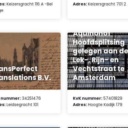
es:
Keizersgracht 116 A -Bel
Adres:
Keizersgracht 701 2
ge
Vereniging van
Eigenaars
Aquinohof
Hoofdsplitsing
gelegen aan d
Lek-, Rijn- en
ansPerfect
Vechtstraat te
anslations B.V.
Amsterdam
 nummer:
34251476
KvK nummer:
57401829
es:
Leidsegracht 101
Adres:
Hoogte Kadijk 179