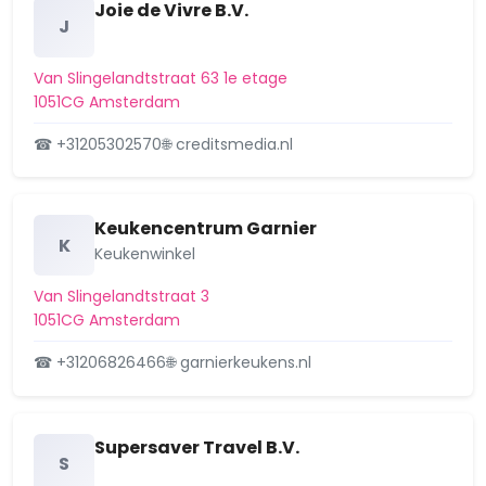
Grachtengordel-Zuid
Joie de Vivre B.V.
J
Groot water
Van Slingelandtstraat 63 1e etage
Haarlemmerbuurt
1051CG Amsterdam
☎ +31205302570
🌐 creditsmedia.nl
Havens-West
H-buurt
Keukencentrum Garnier
Helmersbuurt
K
Keukenwinkel
Holendrecht
Van Slingelandtstraat 3
1051CG Amsterdam
Hoofddorppleinbuurt
☎ +31206826466
🌐 garnierkeukens.nl
Hoofdweg e.o.
Houthavens
Supersaver Travel B.V.
S
IJburg-Oost