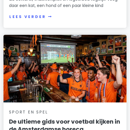
Oostelijk Havengebied
daar een kat, een hond of een paar kleine kind
Oosterparkbuurt
LEES VERDER
Oostzanerwerf
Osdorp-Midden
Osdorp-Oost
Oude Pijp
Overtoomse Sluis
Overtoomse Veld
Prinses Irenebuurt e.o.
SPORT EN SPEL
Reigersbos
De ultieme gids voor voetbal kijken in
Rijnbuurt
de Amsterdamse horeca