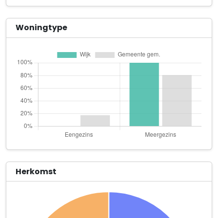
Van Slingelandtstraat 63 1e etage
Crossmedia Publishing B.V.
Woningtype
Haarlemmerweg 331 A
foti.video
Centrale Groothandelsmarkt 186 Unit W3.10
GOWTU B.V.
Jan van Galenstraat 19 E
Het gouden ei beheer B.V.
Centrale Groothandelsmarkt 185
Joyita B.V.
Marcantilaan 447
Herkomst
Kaz Salemink
Waterkersweg 250
Kroese & Kroese Beheer B.V.