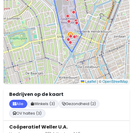
Leaflet
|
©
OpenStreetMap
Bedrijven op de kaart
Alle
Winkels (3)
Gezondheid (2)
OV haltes (3)
Coöperatief Weller U.A.