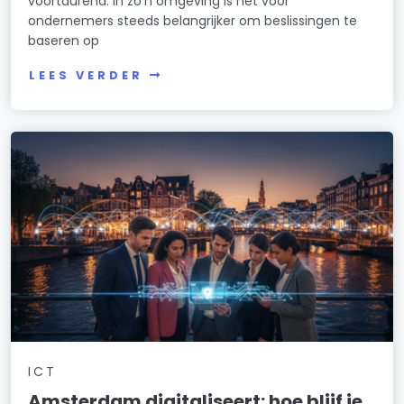
voortdurend. In zo’n omgeving is het voor
Zuidas
ondernemers steeds belangrijker om beslissingen te
baseren op
Zuid Pijp
LEES VERDER
ICT
Amsterdam digitaliseert: hoe blijf je