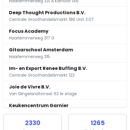
Haarlemmerweg 331 A Kantoor 146
Deep Thought Productions B.V.
Centrale Groothandelsmarkt 186 Unit 3.07
Focus Academy
Haarlemmerweg 317 G
Gitaarschool Amsterdam
Haarlemmerweg 315
Im- en Export Renee Buffing B.V.
Centrale Groothandelsmarkt 123
Joie de Vivre B.V.
Van Slingelandtstraat 63 1e etage
Keukencentrum Garnier
Van Slingelandtstraat 3
2330
1265
Supersaver Travel B.V.