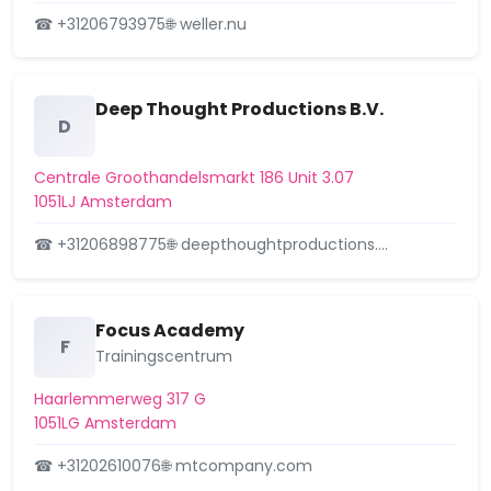
Burgwallen-Oude Zijde
☎ +31206793975
🌐 weller.nu
Centrale Markt
Deep Thought Productions B.V.
Chassébuurt
D
Coenhaven/Minervahaven
Centrale Groothandelsmarkt 186 Unit 3.07
1051LJ Amsterdam
Da Costabuurt
☎ +31206898775
🌐 deepthoughtproductions.…
Dapperbuurt
De Aker
Focus Academy
F
De Kolenkit
Trainingscentrum
De Punt
Haarlemmerweg 317 G
1051LG Amsterdam
De Weteringschans
☎ +31202610076
🌐 mtcompany.com
Driemond