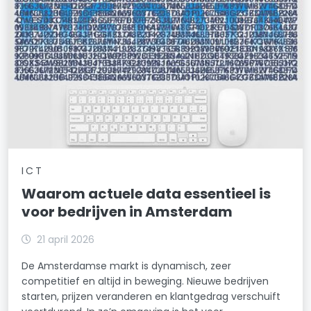
Vondelparkbuurt
Waterland
Waterlandpleinbuurt
Weesp Binnenstad/Zuid
Weesperbuurt/Plantage
Weesperzijde
ICT
Weesp-Noordwest
Waarom actuele data essentieel is
voor bedrijven in Amsterdam
Westindische Buurt
Westlandgracht
21 april 2026
De Amsterdamse markt is dynamisch, zeer
Willemspark
competitief en altijd in beweging. Nieuwe bedrijven
starten, prijzen veranderen en klantgedrag verschuift
Zeeburgereiland/Bovendiep