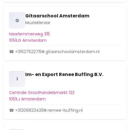
Elzenhagen
Gitaarschool Amsterdam
G
Erasmuspark
Muziekleraar
Haarlemmerweg 315
Frankendael
1051LG Amsterdam
Frederik Hendrikbuurt
☎ +31627522715
🌐 gitaarschoolamsterdam.nl
Ganzenhoef e.o.
Geerdinkhof/Kantershof
Im- en Export Renee Buffing B.V.
I
Gein
Centrale Groothandelsmarkt 123
Geuzenbuurt
1051LJ Amsterdam
Geuzenveld
☎ +31206823426
🌐 remee-buffing.nl
Grachtengordel-West