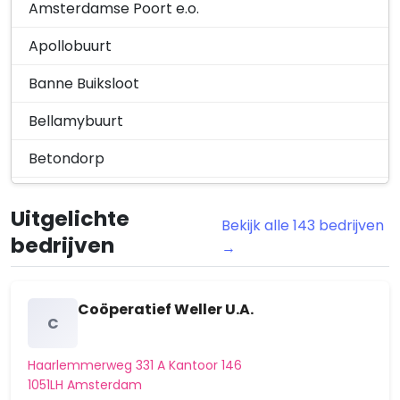
Amsterdamse Poort e.o.
Apollobuurt
Banne Buiksloot
Bellamybuurt
Betondorp
Bijlmermuseum
Uitgelichte
Bekijk alle 143 bedrijven
Bloemendalerpolder
bedrijven
→
Buikslotermeer
Buitenveldert-Oost
Coöperatief Weller U.A.
C
Buitenveldert-West
Haarlemmerweg 331 A Kantoor 146
Burgwallen-Nieuwe Zijde
1051LH Amsterdam