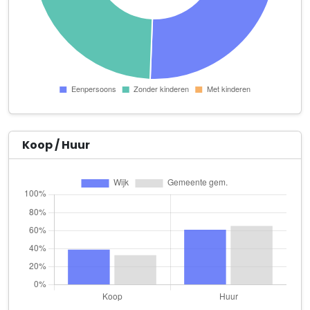
Haarlemmerweg 331 A kantoor 146
Targo Media
Watervalplein 472
Teitler Tekst
Waterspiegelplein 74
Vocal stem- & zangschool
Haarlemmerweg 315
Koop / Huur
Als B.V.
Waterspiegelplein 10 G
BHS Holding B.V.
Haarlemmerweg 331 A Unit 146
CIRCUS Studio B.V.
Haarlemmerweg 319 B
Credits Media B.V.