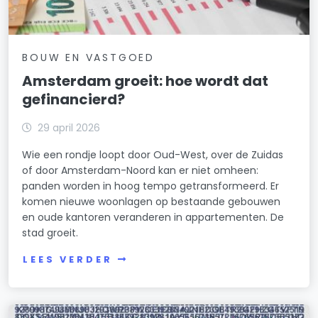
Staatsliedenbuurt
Stadionbuurt
BOUW EN VASTGOED
Amsterdam groeit: hoe wordt dat
Transvaalbuurt
gefinancierd?
Tuindorp Buiksloot
29 april 2026
Tuindorp Nieuwendam
Wie een rondje loopt door Oud-West, over de Zuidas
of door Amsterdam-Noord kan er niet omheen:
Tuindorp Oostzaan
panden worden in hoog tempo getransformeerd. Er
komen nieuwe woonlagen op bestaande gebouwen
Van Galenbuurt
en oude kantoren veranderen in appartementen. De
stad groeit.
Van Lennepbuurt
LEES VERDER
Venserpolder
Volewijck