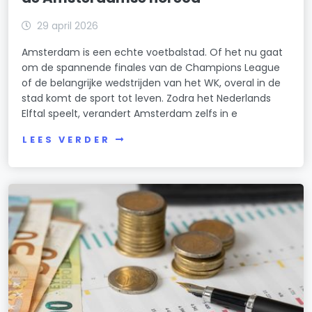
Scheldebuurt
29 april 2026
Schinkelbuurt
Amsterdam is een echte voetbalstad. Of het nu gaat
om de spannende finales van de Champions League
Sloten/Nieuw-Sloten
of de belangrijke wedstrijden van het WK, overal in de
stad komt de sport tot leven. Zodra het Nederlands
Sloterdijk Nieuw-West
Elftal speelt, verandert Amsterdam zelfs in e
Sloterdijk-West
LEES VERDER
Slotermeer-Noordoost
Slotermeer-West
Slotermeer-Zuidoost
Slotervaart-Noord
Slotervaart-Zuid
Spaarndammerbuurt/Zeeheldenbuurt