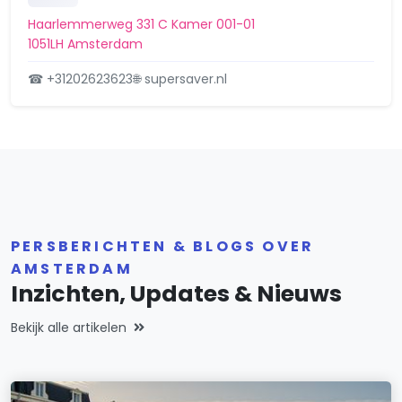
IJburg-West
Haarlemmerweg 331 C Kamer 001-01
1051LH Amsterdam
IJburg-Zuid
☎ +31202623623
🌐 supersaver.nl
IJplein/Vogelbuurt
IJselbuurt
Indische Buurt-Oost
Indische Buurt-West
PERSBERICHTEN & BLOGS OVER
Jordaan
AMSTERDAM
Kadoelen
Inzichten, Updates & Nieuws
K-buurt
Bekijk alle artikelen
Landlust
Lutkemeer/Ookmeer