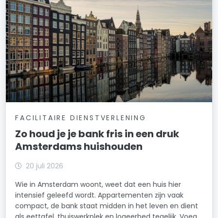
Middenmeer
Museumkwartier
Nellestein
Nieuwendammerdijk/Buiksloterdijk
Nieuwe Pijp
FACILITAIRE DIENSTVERLENING
Nieuwmarkt/Lastage
Zo houd je je bank fris in een druk
Noordelijke IJ-oevers-Oost
Amsterdams huishouden
Noordelijke IJ-oevers-West
20 juli 2026
Omval/Overamstel
Wie in Amsterdam woont, weet dat een huis hier
intensief geleefd wordt. Appartementen zijn vaak
Oostelijke Eilanden/Kadijken
compact, de bank staat midden in het leven en dient
als eettafel, thuiswerkplek en logeerbed tegelijk. Voeg