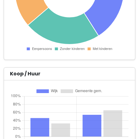
Amsterdam Farm Lodge B.V.
Meteorenweg 280
Autobedrijf Broers
Zuideinde 365 B
Bas Gortzak Onderhoudsbedrijf
Wipmolen 17
Benist B.V.
Zuideinde 378
Koop / Huur
D. van der Horst
Zoutberg 15
Elegance International B.V.
Schelvisch Hoofd 38
Fluca B.V.
Lange Vonder 84