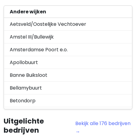
Andere wijken
Aetsveld/Oostelijke Vechtoever
Amstel III/Bullewijk
Amsterdamse Poort e.o.
Apollobuurt
Banne Buiksloot
Bellamybuurt
Betondorp
Bijlmermuseum
Uitgelichte
Bekijk alle 176 bedrijven
Bloemendalerpolder
bedrijven
→