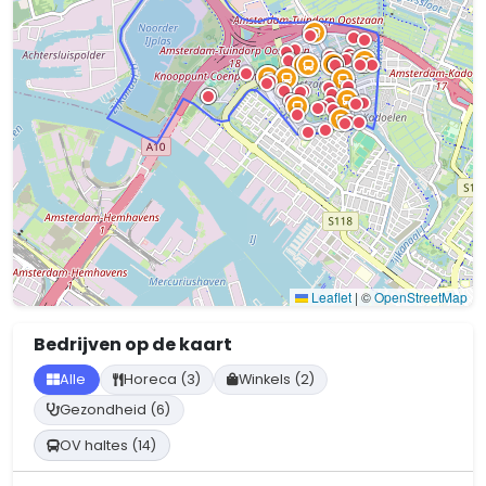
Leaflet
|
©
OpenStreetMap
Bedrijven op de kaart
Alle
Horeca (3)
Winkels (2)
Gezondheid (6)
OV haltes (14)