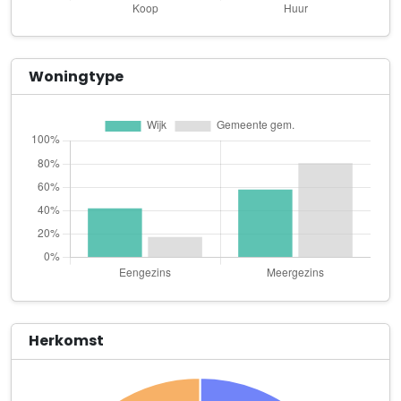
Founder Falk
Oostzanerdijk 125
Itai Verhoeckx
Woningtype
Kometensingel 176
Jonkman Research on Education and Prevention
Zuideinde 387 E
J.R. de Ligt Beheer B.V.
Oostzanerdijk 147 D
Kendracares
Appelweg 134
Koevoet B.V.
Kometensingel 116
Herkomst
Manu Avenue
Bezembinderspad 3