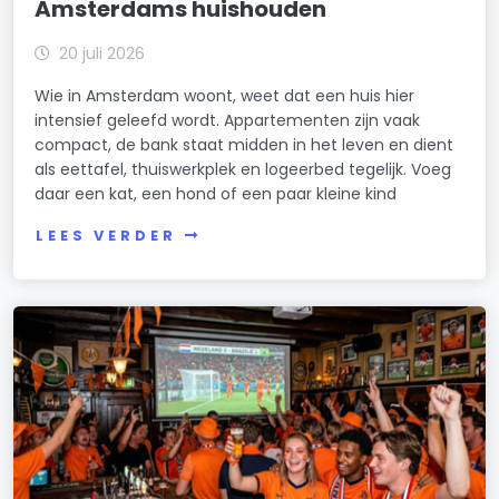
Amsterdams huishouden
Noordelijke IJ-oevers-West
20 juli 2026
Omval/Overamstel
Wie in Amsterdam woont, weet dat een huis hier
intensief geleefd wordt. Appartementen zijn vaak
Oostelijke Eilanden/Kadijken
compact, de bank staat midden in het leven en dient
als eettafel, thuiswerkplek en logeerbed tegelijk. Voeg
Oostelijk Havengebied
daar een kat, een hond of een paar kleine kind
Oosterparkbuurt
LEES VERDER
Oostzanerwerf
Osdorp-Midden
Osdorp-Oost
Oude Pijp
Overtoomse Sluis