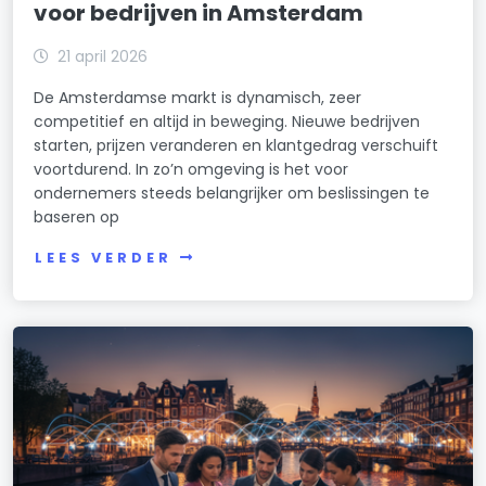
voor bedrijven in Amsterdam
Westindische Buurt
Westlandgracht
21 april 2026
De Amsterdamse markt is dynamisch, zeer
Willemspark
competitief en altijd in beweging. Nieuwe bedrijven
starten, prijzen veranderen en klantgedrag verschuift
Zeeburgereiland/Bovendiep
voortdurend. In zo’n omgeving is het voor
Zuidas
ondernemers steeds belangrijker om beslissingen te
baseren op
Zuid Pijp
LEES VERDER