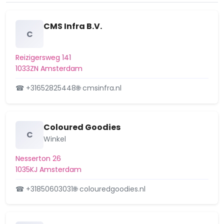
Buikslotermeer
Buitenveldert-Oost
CMS Infra B.V.
C
Buitenveldert-West
Reizigersweg 141
Burgwallen-Nieuwe Zijde
1033ZN Amsterdam
Burgwallen-Oude Zijde
☎ +31652825448
🌐 cmsinfra.nl
Centrale Markt
Coloured Goodies
Chassébuurt
C
Winkel
Coenhaven/Minervahaven
Nesserton 26
1035KJ Amsterdam
Da Costabuurt
☎ +31850603031
🌐 colouredgoodies.nl
Dapperbuurt
De Aker