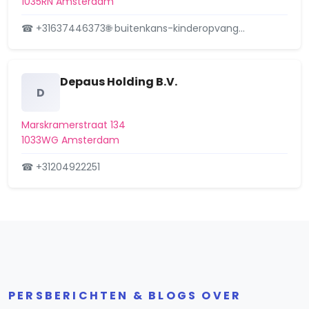
1035RN Amsterdam
Hoofddorppleinbuurt
☎ +31637446373
🌐 buitenkans-kinderopvang…
Hoofdweg e.o.
Houthavens
Depaus Holding B.V.
D
IJburg-Oost
IJburg-West
Marskramerstraat 134
1033WG Amsterdam
IJburg-Zuid
☎ +31204922251
IJplein/Vogelbuurt
IJselbuurt
Indische Buurt-Oost
Indische Buurt-West
PERSBERICHTEN & BLOGS OVER
Jordaan