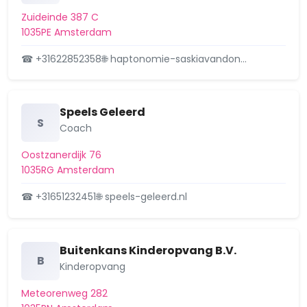
Zuideinde 387 C
Geuzenbuurt
1035PE Amsterdam
Geuzenveld
☎ +31622852358
🌐 haptonomie-saskiavandon…
Grachtengordel-West
Grachtengordel-Zuid
Speels Geleerd
S
Coach
Groot water
Oostzanerdijk 76
Haarlemmerbuurt
1035RG Amsterdam
☎ +31651232451
🌐 speels-geleerd.nl
Havens-West
H-buurt
Buitenkans Kinderopvang B.V.
Helmersbuurt
B
Kinderopvang
Holendrecht
Meteorenweg 282