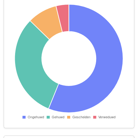
Reenie Rose
Dwergvinvisstraat 8
Saafievdg
Schelvisch Hoofd 68
Taxi service Schamali
Watermolen 38
Teser-1 auto parts
Spinnekop 35
3D DIGITAL FASHION DESIGN
Zuideinde 387 E
3XYZ Holding B.V.
Potvisstraat 2 A
A.B.E Onderhoudsbedrijf
Bergmolen 24