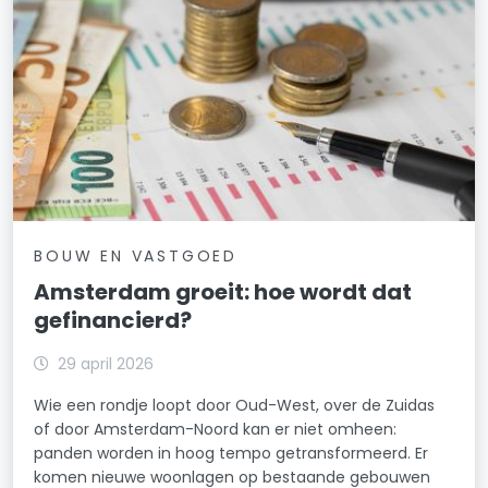
Slotermeer-Zuidoost
Slotervaart-Noord
Slotervaart-Zuid
Spaarndammerbuurt/Zeeheldenbuurt
Staatsliedenbuurt
Stadionbuurt
BOUW EN VASTGOED
Amsterdam groeit: hoe wordt dat
Transvaalbuurt
gefinancierd?
Tuindorp Buiksloot
29 april 2026
Tuindorp Nieuwendam
Wie een rondje loopt door Oud-West, over de Zuidas
of door Amsterdam-Noord kan er niet omheen:
Tuindorp Oostzaan
panden worden in hoog tempo getransformeerd. Er
komen nieuwe woonlagen op bestaande gebouwen
Van Galenbuurt