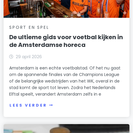
Overtoomse Veld
Prinses Irenebuurt e.o.
SPORT EN SPEL
Reigersbos
De ultieme gids voor voetbal kijken in
Rijnbuurt
de Amsterdamse horeca
Scheldebuurt
29 april 2026
Schinkelbuurt
Amsterdam is een echte voetbalstad. Of het nu gaat
om de spannende finales van de Champions League
Sloten/Nieuw-Sloten
of de belangrijke wedstrijden van het WK, overal in de
stad komt de sport tot leven. Zodra het Nederlands
Sloterdijk Nieuw-West
Elftal speelt, verandert Amsterdam zelfs in e
Sloterdijk-West
LEES VERDER
Slotermeer-Noordoost
Slotermeer-West