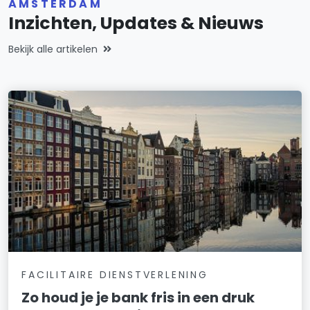
AMSTERDAM
Kadoelen
Inzichten, Updates & Nieuws
K-buurt
Bekijk alle artikelen
Landlust
Lutkemeer/Ookmeer
Middenmeer
Museumkwartier
Nellestein
Nieuwendammerdijk/Buiksloterdijk
Nieuwe Pijp
FACILITAIRE DIENSTVERLENING
Nieuwmarkt/Lastage
Zo houd je je bank fris in een druk
Noordelijke IJ-oevers-Oost