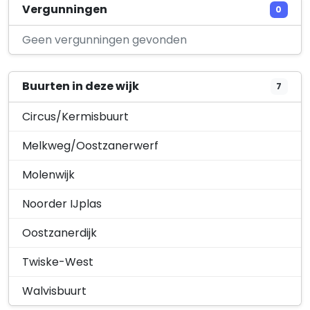
alchemIT
Vergunningen
0
Lange Vonder 231
Geen vergunningen gevonden
Buurten in deze wijk
7
Circus/Kermisbuurt
Melkweg/Oostzanerwerf
Molenwijk
Noorder IJplas
Oostzanerdijk
Twiske-West
Walvisbuurt