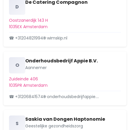
De Catering Compagnon
D
De Kolenkit
De Punt
Oostzanerdijk 143 H
1035EX Amsterdam
De Weteringschans
☎ +31204821994
🌐 wimskip.nl
Driemond
Elzenhagen
Onderhoudsbedrijf Appie B.V.
O
Erasmuspark
Aannemer
Zuideinde 406
Frankendael
1035PR Amsterdam
Frederik Hendrikbuurt
☎ +31206841574
🌐 onderhoudsbedrijfappie.…
Ganzenhoef e.o.
Geerdinkhof/Kantershof
Saskia van Dongen Haptonomie
S
Geestelijke gezondheidszorg
Gein