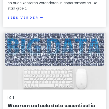
en oude kantoren veranderen in appartementen. De
stad groeit.
Van Lennepbuurt
LEES VERDER
Venserpolder
Volewijck
Vondelparkbuurt
Waterland
Waterlandpleinbuurt
Weesp Binnenstad/Zuid
Weesperbuurt/Plantage
Weesperzijde
ICT
Weesp-Noordwest
Waarom actuele data essentieel is