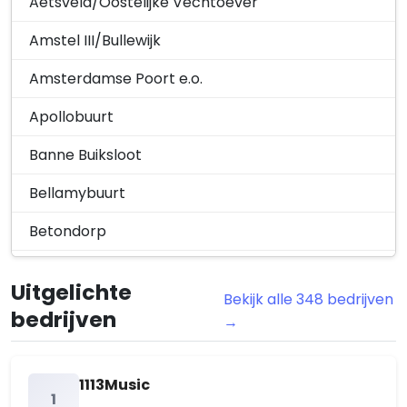
Aetsveld/Oostelijke Vechtoever
Amstel III/Bullewijk
Amsterdamse Poort e.o.
Apollobuurt
Banne Buiksloot
Bellamybuurt
Betondorp
Bijlmermuseum
Uitgelichte
Bekijk alle 348 bedrijven
Bloemendalerpolder
bedrijven
→
Buikslotermeer
Buitenveldert-Oost
1113Music
1