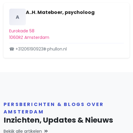
Houthavens
A..H. Mateboer, psycholoog
A
IJburg-Oost
IJburg-West
Eurokade 58
1060RZ Amsterdam
IJburg-Zuid
☎ +31206190923
🌐 phullon.nl
IJplein/Vogelbuurt
IJselbuurt
Indische Buurt-Oost
Indische Buurt-West
PERSBERICHTEN & BLOGS OVER
Jordaan
AMSTERDAM
Kadoelen
Inzichten, Updates & Nieuws
K-buurt
Bekijk alle artikelen