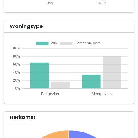
Ad Homini B.V.
Noorderakerweg 90
Ans Schoutsen Administraties
Woningtype
Ben Nevis 23
BDI Investments B.V.
Noorderakerweg 90
Bhagirath Holding B.V.
Eurokade 47 B
Black Raven
Ladogameerhof 93
Bordo Klussenbedrijf
Pesetalaan 27
Herkomst
Bram Project Expert
Escudolaan 30