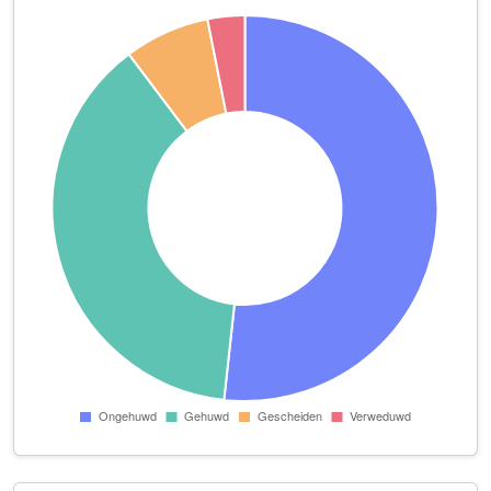
Holding Management Huisman B.V.
Ortler 17
JMG Total Solutions
Litasweg 35
KEYvents
Parosstraat 10
Marsylly
Sandinostraat 26
Multisys Automation
Pieter Calandlaan 760
Multiversly B.V.
Cycladenlaan 110
Nederlandse Bestrijdingsonderneming "Ratex"
P. Hans Frankfurthersingel 202