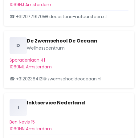
1069NJ Amsterdam
De Weteringschans
☎ +31207791705
🌐 decostone-natuursteen.nl
Driemond
Elzenhagen
De Zwemschool De Oceaan
D
Erasmuspark
Wellnesscentrum
Sporadenlaan 41
Frankendael
1060ML Amsterdam
Frederik Hendrikbuurt
☎ +31202384121
🌐 zwemschooldeoceaan.nl
Ganzenhoef e.o.
Geerdinkhof/Kantershof
Inktservice Nederland
I
Gein
Ben Nevis 15
Geuzenbuurt
1060NN Amsterdam