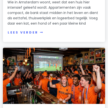
Omval/Overamstel
Wie in Amsterdam woont, weet dat een huis hier
intensief geleefd wordt. Appartementen zijn vaak
Oostelijke Eilanden/Kadijken
compact, de bank staat midden in het leven en dient
als eettafel, thuiswerkplek en logeerbed tegelijk. Voeg
Oostelijk Havengebied
daar een kat, een hond of een paar kleine kind
Oosterparkbuurt
LEES VERDER
Oostzanerwerf
Osdorp-Midden
Osdorp-Oost
Oude Pijp
Overtoomse Sluis
Overtoomse Veld
Prinses Irenebuurt e.o.