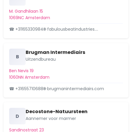
Buitenveldert-West
M. Gandhilaan 15
Burgwallen-Nieuwe Zijde
1069NC Amsterdam
Burgwallen-Oude Zijde
☎ +31165330984
🌐 fabulousbeatindustries.…
Centrale Markt
Brugman Intermediairs
Chassébuurt
B
Uitzendbureau
Coenhaven/Minervahaven
Ben Nevis 19
1060NN Amsterdam
Da Costabuurt
☎ +31655710688
🌐 brugmanintermediairs.com
Dapperbuurt
De Aker
Decostone-Natuursteen
D
De Kolenkit
Aannemer voor marmer
De Punt
Sandinostraat 23