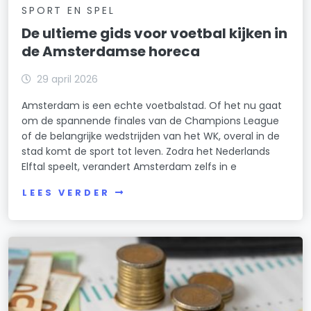
SPORT EN SPEL
Reigersbos
De ultieme gids voor voetbal kijken in
Rijnbuurt
de Amsterdamse horeca
Scheldebuurt
29 april 2026
Schinkelbuurt
Amsterdam is een echte voetbalstad. Of het nu gaat
om de spannende finales van de Champions League
Sloten/Nieuw-Sloten
of de belangrijke wedstrijden van het WK, overal in de
stad komt de sport tot leven. Zodra het Nederlands
Sloterdijk Nieuw-West
Elftal speelt, verandert Amsterdam zelfs in e
Sloterdijk-West
LEES VERDER
Slotermeer-Noordoost
Slotermeer-West
Slotermeer-Zuidoost
Slotervaart-Noord