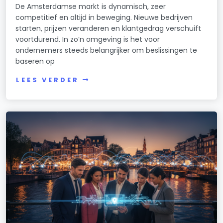
De Amsterdamse markt is dynamisch, zeer
Willemspark
competitief en altijd in beweging. Nieuwe bedrijven
starten, prijzen veranderen en klantgedrag verschuift
Zeeburgereiland/Bovendiep
voortdurend. In zo’n omgeving is het voor
Zuidas
ondernemers steeds belangrijker om beslissingen te
baseren op
Zuid Pijp
LEES VERDER