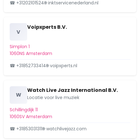
Geuzenveld
☎ +31202101524
🌐 inktservicenederland.nl
Grachtengordel-West
Grachtengordel-Zuid
Voipxperts B.V.
V
Groot water
Simplon 1
Haarlemmerbuurt
1060NS Amsterdam
☎ +31852733414
🌐 voipxperts.nl
Havens-West
H-buurt
Watch Live Jazz International B.V.
Helmersbuurt
W
Locatie voor live muziek
Holendrecht
Schillingdijk 11
1060SV Amsterdam
Hoofddorppleinbuurt
☎ +31853031311
🌐 watchlivejazz.com
Hoofdweg e.o.