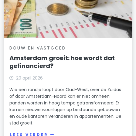
Slotervaart-Zuid
Spaarndammerbuurt/Zeeheldenbuurt
Staatsliedenbuurt
Stadionbuurt
BOUW EN VASTGOED
Amsterdam groeit: hoe wordt dat
Transvaalbuurt
gefinancierd?
Tuindorp Buiksloot
29 april 2026
Tuindorp Nieuwendam
Wie een rondje loopt door Oud-West, over de Zuidas
of door Amsterdam-Noord kan er niet omheen:
Tuindorp Oostzaan
panden worden in hoog tempo getransformeerd. Er
komen nieuwe woonlagen op bestaande gebouwen
Van Galenbuurt
en oude kantoren veranderen in appartementen. De
stad groeit.
Van Lennepbuurt
LEES VERDER