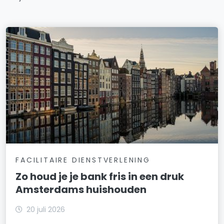
Landlust
Lutkemeer/Ookmeer
Middenmeer
Museumkwartier
Nellestein
Nieuwendammerdijk/Buiksloterdijk
Nieuwe Pijp
FACILITAIRE DIENSTVERLENING
Nieuwmarkt/Lastage
Zo houd je je bank fris in een druk
Noordelijke IJ-oevers-Oost
Amsterdams huishouden
Noordelijke IJ-oevers-West
20 juli 2026