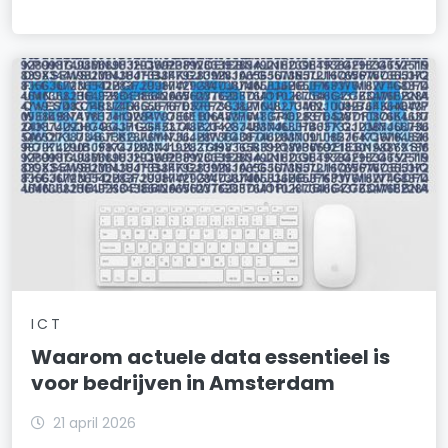
Venserpolder
Volewijck
Vondelparkbuurt
Waterland
Waterlandpleinbuurt
Weesp Binnenstad/Zuid
Weesperbuurt/Plantage
Weesperzijde
ICT
Weesp-Noordwest
Waarom actuele data essentieel is
voor bedrijven in Amsterdam
Westindische Buurt
Westlandgracht
21 april 2026