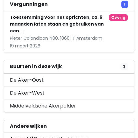
Oshun Coaching
Vergunningen
1
Rudi Bloemgartensingel 89
Toestemming voor het oprichten, ca. 6
Overig
maanden laten staan en gebruiken van
een …
Pieter Calandlaan 400, 1060TT Amsterdam
19 maart 2026
Buurten in deze wijk
3
De Aker-Oost
De Aker-West
Middelveldsche Akerpolder
Andere wijken