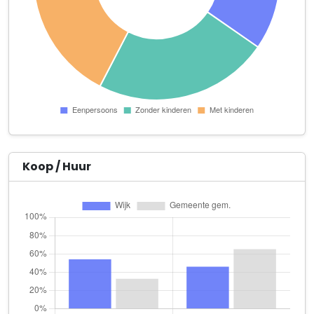
Puuree Management en Organisatie B.V.
Simplon 16
SK Afbouw
Zlotylaan 28
Studio Verzien
Lomondlaan 99
Taxi BMB
Pieter Calandlaan 272
Koop / Huur
Visual Conduct
Ben Nevis 63
Willem van Vuure B.V.
Simplon 3
Wrap je Vastgoed
Pracanalaan 14