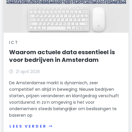
Weesp Binnenstad/Zuid
Weesperbuurt/Plantage
Weesperzijde
ICT
Weesp-Noordwest
Waarom actuele data essentieel is
voor bedrijven in Amsterdam
Westindische Buurt
Westlandgracht
21 april 2026
De Amsterdamse markt is dynamisch, zeer
Willemspark
competitief en altijd in beweging. Nieuwe bedrijven
starten, prijzen veranderen en klantgedrag verschuift
Zeeburgereiland/Bovendiep
voortdurend. In zo’n omgeving is het voor
Zuidas
ondernemers steeds belangrijker om beslissingen te
baseren op
Zuid Pijp
LEES VERDER