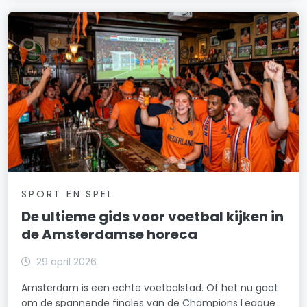
Osdorp-Midden
Osdorp-Oost
Oude Pijp
Overtoomse Sluis
Overtoomse Veld
Prinses Irenebuurt e.o.
SPORT EN SPEL
Reigersbos
De ultieme gids voor voetbal kijken in
Rijnbuurt
de Amsterdamse horeca
Scheldebuurt
29 april 2026
Schinkelbuurt
Amsterdam is een echte voetbalstad. Of het nu gaat
om de spannende finales van de Champions League