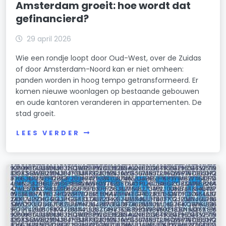
Amsterdam groeit: hoe wordt dat
Transvaalbuurt
gefinancierd?
Tuindorp Buiksloot
29 april 2026
Tuindorp Nieuwendam
Wie een rondje loopt door Oud-West, over de Zuidas
of door Amsterdam-Noord kan er niet omheen:
Tuindorp Oostzaan
panden worden in hoog tempo getransformeerd. Er
komen nieuwe woonlagen op bestaande gebouwen
Van Galenbuurt
en oude kantoren veranderen in appartementen. De
stad groeit.
Van Lennepbuurt
LEES VERDER
Venserpolder
Volewijck
Vondelparkbuurt
Waterland
Waterlandpleinbuurt