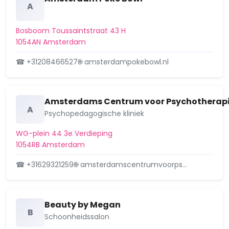
Chassébuurt
A
Coenhaven/Minervahaven
Bosboom Toussaintstraat 43 H
1054AN Amsterdam
Da Costabuurt
☎ +31208466527
🌐 amsterdampokebowl.nl
Dapperbuurt
De Aker
Amsterdams Centrum voor Psychotherap
A
De Kolenkit
Psychopedagogische kliniek
De Punt
WG-plein 44 3e Verdieping
1054RB Amsterdam
De Weteringschans
☎ +31629321259
🌐 amsterdamscentrumvoorps…
Driemond
Elzenhagen
Beauty by Megan
B
Erasmuspark
Schoonheidssalon