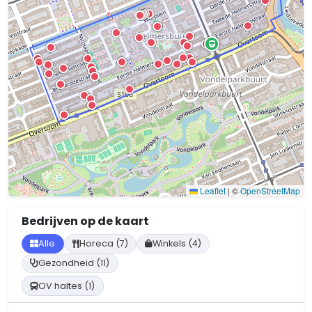
Leaflet
|
©
OpenStreetMap
Bedrijven op de kaart
Alle
Horeca (7)
Winkels (4)
Gezondheid (11)
OV haltes (1)