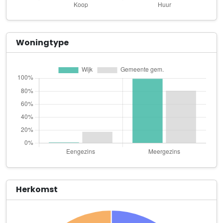
Shift Projects B.V.
Tweede Constantijn Huygensstraat 65 hs
Stichting Schone Kleren Kampagne/Clean Clothes Campaign
Woningtype
Marius van Bouwdijk Bastiaansestraat 40
The Prehab Studio
Nicolaas Beetsstraat 144 H
Total Devotion B.V.
Jacob van Lennepkade 23 sous
Trakteren
Jan Pieter Heijestraat 119 A
Van Vincent
Tweede Helmersstraat 117 1
Herkomst
Wester Keegstra Produkties
WG-plein 13