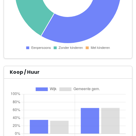
Mind Your Gut
WG-plein 307
No. 377 House B.V.
Nassaukade 377 H
PB Makelaars B.V.
Eerste Constantijn Huygensstraat 5 H
Peperwortel
Overtoom 140 2
Koop / Huur
Perzische Tapijten Nowrozy
Overtoom 308 H
PH3 Ontwerp & Bouw
Tweede Constantijn Huygensstraat 62 1
Schoenmakerij Kappetijn
Overtoom 352 H