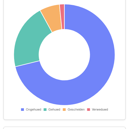
CipherMail B.V.
Tweede Constantijn Huygensstraat 50 1
Dancing Doula
Wilhelminastraat 38 H
de koffie salon
Eerste Constantijn Huygensstraat 82 H
de Praktijk, centrum voor body stress release
Ite Boeremastraat 1 B007
De Rochemont Music
Jacob van Lennepkade 151 3
De Vormstrateeg B.V.
WG-plein 233
DickKoopman.nl
Eerste Helmersstraat 209 4