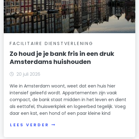
Nellestein
Nieuwendammerdijk/Buiksloterdijk
Nieuwe Pijp
FACILITAIRE DIENSTVERLENING
Nieuwmarkt/Lastage
Zo houd je je bank fris in een druk
Noordelijke IJ-oevers-Oost
Amsterdams huishouden
Noordelijke IJ-oevers-West
20 juli 2026
Omval/Overamstel
Wie in Amsterdam woont, weet dat een huis hier
intensief geleefd wordt. Appartementen zijn vaak
Oostelijke Eilanden/Kadijken
compact, de bank staat midden in het leven en dient
als eettafel, thuiswerkplek en logeerbed tegelijk. Voeg
Oostelijk Havengebied
daar een kat, een hond of een paar kleine kind
Oosterparkbuurt
LEES VERDER
Oostzanerwerf