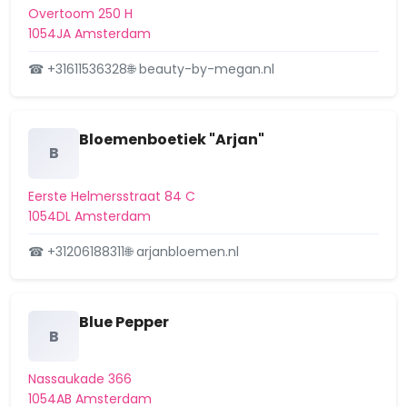
Overtoom 250 H
Frankendael
1054JA Amsterdam
Frederik Hendrikbuurt
☎ +31611536328
🌐 beauty-by-megan.nl
Ganzenhoef e.o.
Geerdinkhof/Kantershof
Bloemenboetiek "Arjan"
B
Gein
Eerste Helmersstraat 84 C
Geuzenbuurt
1054DL Amsterdam
Geuzenveld
☎ +31206188311
🌐 arjanbloemen.nl
Grachtengordel-West
Grachtengordel-Zuid
Blue Pepper
B
Groot water
Nassaukade 366
Haarlemmerbuurt
1054AB Amsterdam