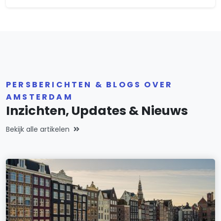
IJplein/Vogelbuurt
IJselbuurt
Indische Buurt-Oost
Indische Buurt-West
PERSBERICHTEN & BLOGS OVER
Jordaan
AMSTERDAM
Kadoelen
Inzichten, Updates & Nieuws
K-buurt
Bekijk alle artikelen
Landlust
Lutkemeer/Ookmeer
Middenmeer
Museumkwartier