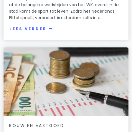
Sloten/Nieuw-Sloten
of de belangrijke wedstrijden van het WK, overal in de
stad komt de sport tot leven. Zodra het Nederlands
Sloterdijk Nieuw-West
Elftal speelt, verandert Amsterdam zelfs in e
Sloterdijk-West
LEES VERDER
Slotermeer-Noordoost
Slotermeer-West
Slotermeer-Zuidoost
Slotervaart-Noord
Slotervaart-Zuid
Spaarndammerbuurt/Zeeheldenbuurt
Staatsliedenbuurt
Stadionbuurt
BOUW EN VASTGOED