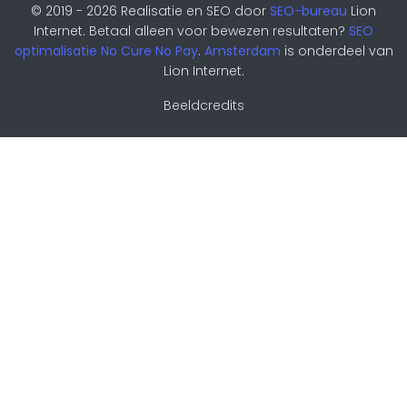
© 2019 - 2026 Realisatie en SEO door
SEO-bureau
Lion
Internet. Betaal alleen voor bewezen resultaten?
SEO
optimalisatie No Cure No Pay
.
Amsterdam
is onderdeel van
Lion Internet.
Beeldcredits