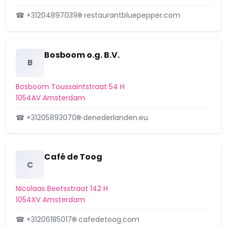
☎ +31204897039
🌐 restaurantbluepepper.com
Havens-West
H-buurt
Bosboom o.g. B.V.
Helmersbuurt
B
Holendrecht
Bosboom Toussaintstraat 54 H
1054AV Amsterdam
Hoofddorppleinbuurt
☎ +31205893070
🌐 denederlanden.eu
Hoofdweg e.o.
Houthavens
Café de Toog
C
IJburg-Oost
IJburg-West
Nicolaas Beetsstraat 142 H
1054XV Amsterdam
IJburg-Zuid
☎ +31206185017
🌐 cafedetoog.com