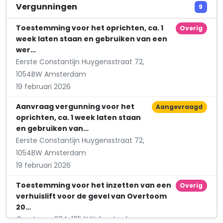
Dönmez Tolk- en Vertaalburo
Vergunningen
9
WG-plein 188
Toestemming voor het oprichten, ca. 1
Overig
week laten staan en gebruiken van een
wer…
Eerste Constantijn Huygensstraat 72,
1054BW Amsterdam
19 februari 2026
Aanvraag vergunning voor het
Aangevraagd
oprichten, ca. 1 week laten staan
en gebruiken van…
Eerste Constantijn Huygensstraat 72,
1054BW Amsterdam
19 februari 2026
Toestemming voor het inzetten van een
Overig
verhuislift voor de gevel van Overtoom
20…
Overtoom 204, 1054HX Amsterdam